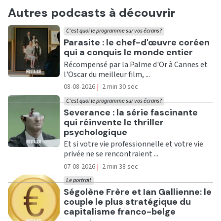
Autres podcasts à découvrir
C'est quoi le programme sur vos écrans?
Ecouter
Parasite : le chef-d'œuvre coréen
qui a conquis le monde entier
Récompensé par la Palme d'Or à Cannes et
l'Oscar du meilleur film, ...
08-08-2026
|
2 min 30 sec
C'est quoi le programme sur vos écrans?
Ecouter
Severance : la série fascinante
qui réinvente le thriller
psychologique
Et si votre vie professionnelle et votre vie
privée ne se rencontraient ...
07-08-2026
|
2 min 38 sec
Le portrait
Ecouter
Ségolène Frère et Ian Gallienne: le
couple le plus stratégique du
capitalisme franco-belge