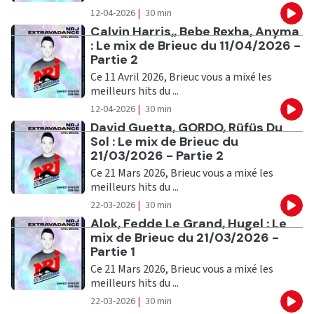
12-04-2026
|
30 min
Eco
Ecouter
Calvin Harris,, Bebe Rexha, Anyma
: Le mix de Brieuc du 11/04/2026 -
Partie 2
Ce 11 Avril 2026, Brieuc vous a mixé les
meilleurs hits du ...
12-04-2026
|
30 min
Eco
Ecouter
David Guetta, GORDO, Rüfüs Du
Sol : Le mix de Brieuc du
21/03/2026 - Partie 2
Ce 21 Mars 2026, Brieuc vous a mixé les
meilleurs hits du ...
22-03-2026
|
30 min
Eco
Ecouter
Alok, Fedde Le Grand, Hugel : Le
mix de Brieuc du 21/03/2026 -
Partie 1
Ce 21 Mars 2026, Brieuc vous a mixé les
meilleurs hits du ...
22-03-2026
|
30 min
Eco