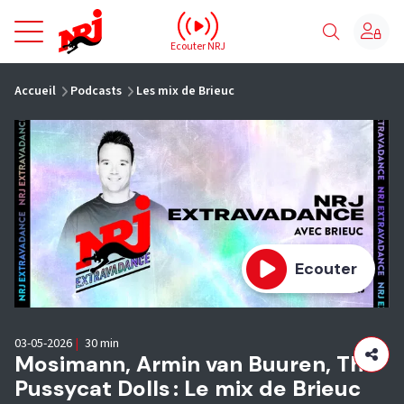
NRJ - Accueil
Ecouter NRJ
vous êtes ici
Accueil
Podcasts
Les mix de Brieuc
Ecouter
03-05-2026
|
30 min
Mosimann, Armin van Buuren, The
Pussycat Dolls : Le mix de Brieuc