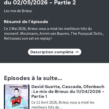
du 02/05/2026 - Partie 2
Les mix de Brieuc
Résumé de l’épisode
Ce 2 Mai 2026, Brieuc vous a mixé les meilleurs hits du
moment. Mosimann, Armin van Buuren, The Pussycat Dolls ,
Retrouvez son set en replay !
Description complète
Episodes à la suite...
Ecouter
David Guetta, Cascada, Ofenbach
: Le mix de Brieuc du 11/04/2026 -
Partie 1
Ce 11 Avril 2026, Brieuc vous a mixé les
meilleurs hits du ...