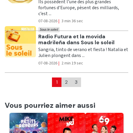
Ils possèdent l'une des plus grandes
fortunes d'Europe, pèsent des milliards,
c’est ...
07-08-2026
|
3 min 36 sec
Sous le soleil
Ecouter
Radio Futura et la movida
madrileña dans Sous le soleil
Sangria, tinto de verano et fiesta ! Natalia et
Julien plongent dans ...
07-08-2026
|
2 min 19 sec
1
2
3
Vous pourriez aimer aussi