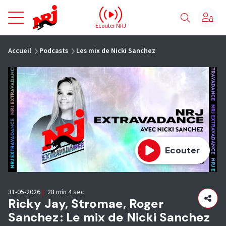
NRJ - Accueil
Ecouter NRJ
vous êtes ici
Accueil
Podcasts
Les mix de Nicki Sanchez
Ecouter
31-05-2026
|
28 min 4 sec
Ricky Jay, Stromae, Roger
Sanchez : Le mix de Nicki Sanchez