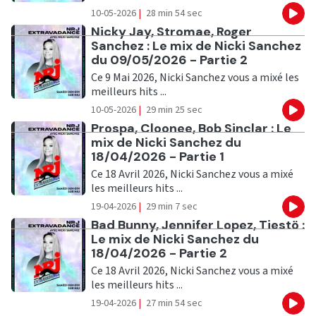
10-05-2026
|
28 min 54 sec
Eco
Ecouter
Nicky Jay, Stromae, Roger
Sanchez : Le mix de Nicki Sanchez
du 09/05/2026 - Partie 2
Ce 9 Mai 2026, Nicki Sanchez vous a mixé les
meilleurs hits ...
10-05-2026
|
29 min 25 sec
Eco
Ecouter
Prospa, Cloonee, Bob Sinclar : Le
mix de Nicki Sanchez du
18/04/2026 - Partie 1
Ce 18 Avril 2026, Nicki Sanchez vous a mixé
les meilleurs hits ...
19-04-2026
|
29 min 7 sec
Eco
Ecouter
Bad Bunny, Jennifer Lopez, Tiestö :
Le mix de Nicki Sanchez du
18/04/2026 - Partie 2
Ce 18 Avril 2026, Nicki Sanchez vous a mixé
les meilleurs hits ...
19-04-2026
|
27 min 54 sec
Eco