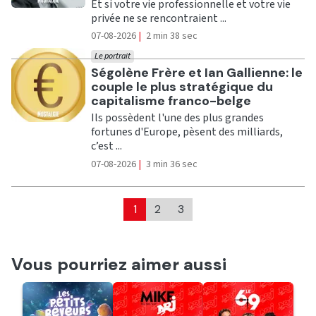
Et si votre vie professionnelle et votre vie
privée ne se rencontraient ...
07-08-2026
|
2 min 38 sec
Le portrait
Ecouter
Ségolène Frère et Ian Gallienne: le
couple le plus stratégique du
capitalisme franco-belge
Ils possèdent l'une des plus grandes
fortunes d'Europe, pèsent des milliards,
c’est ...
07-08-2026
|
3 min 36 sec
1
2
3
Vous pourriez aimer aussi