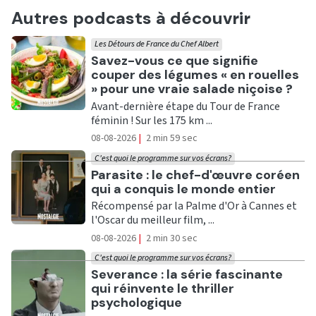
Autres podcasts à découvrir
Les Détours de France du Chef Albert
Ecouter
Savez-vous ce que signifie
couper des légumes « en rouelles
» pour une vraie salade niçoise ?
Avant-dernière étape du Tour de France
féminin ! Sur les 175 km ...
08-08-2026
|
2 min 59 sec
C'est quoi le programme sur vos écrans?
Ecouter
Parasite : le chef-d'œuvre coréen
qui a conquis le monde entier
Récompensé par la Palme d'Or à Cannes et
l'Oscar du meilleur film, ...
08-08-2026
|
2 min 30 sec
C'est quoi le programme sur vos écrans?
Ecouter
Severance : la série fascinante
qui réinvente le thriller
psychologique