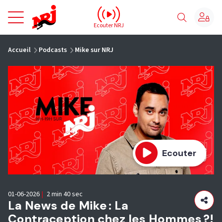
NRJ - Accueil
Ecouter NRJ
vous êtes ici
Accueil
Podcasts
Mike sur NRJ
Ecouter
01-06-2026
|
2 min 40 sec
La News de Mike : La
Contraception chez les Hommes ?!