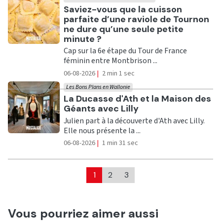
Ecouter
Saviez-vous que la cuisson
parfaite d’une raviole de Tournon
ne dure qu’une seule petite
minute ?
Cap sur la 6e étape du Tour de France
féminin entre Montbrison ...
06-08-2026
|
2 min 1 sec
Les Bons Plans en Wallonie
Ecouter
La Ducasse d'Ath et la Maison des
Géants avec Lilly
Julien part à la découverte d'Ath avec Lilly.
Elle nous présente la ...
06-08-2026
|
1 min 31 sec
1
2
3
Vous pourriez aimer aussi