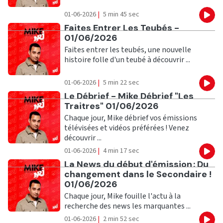
01-06-2026
|
5 min 45 sec
Eco
Ecouter
Faites Entrer Les Teubés -
01/06/2026
Faites entrer les teubés, une nouvelle
histoire folle d'un teubé à découvrir ...
01-06-2026
|
5 min 22 sec
Eco
Ecouter
Le Débrief - Mike Débrief "Les
Traitres" 01/06/2026
Chaque jour, Mike débrief vos émissions
télévisées et vidéos préférées ! Venez
découvrir ...
01-06-2026
|
4 min 17 sec
Eco
Ecouter
La News du début d'émission : Du
changement dans le Secondaire !
01/06/2026
Chaque jour, Mike fouille l'actu à la
recherche des news les marquantes ...
01-06-2026
|
2 min 52 sec