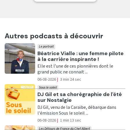
Autres podcasts à découvrir
Le portrait
Ecouter
Béatrice Vialle : une femme pilote
à la carrière inspirante !
Elle est l’une de ces pionnières dont le
grand public ne connait ...
06-08-2026
|
3 min 24 sec
Sous le soleil
Ecouter
DJ Gil et sa chorégraphie de l'été
sur Nostalgie
DJ Gil, venu de la Caraïbe, débarque dans
l'émission Sous le soleil ...
06-08-2026
|
1 min 13 sec
Les Détours de France du Chef Albert