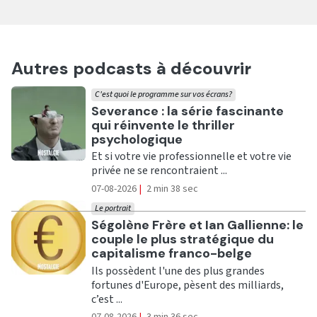
Autres podcasts à découvrir
C'est quoi le programme sur vos écrans?
Ecouter
Severance : la série fascinante
qui réinvente le thriller
psychologique
Et si votre vie professionnelle et votre vie
privée ne se rencontraient ...
07-08-2026
|
2 min 38 sec
Le portrait
Ecouter
Ségolène Frère et Ian Gallienne: le
couple le plus stratégique du
capitalisme franco-belge
Ils possèdent l'une des plus grandes
fortunes d'Europe, pèsent des milliards,
c’est ...