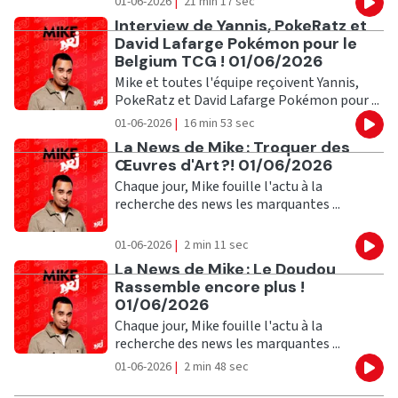
01-06-2026
|
21 min 17 sec
Eco
Ecouter
Interview de Yannis, PokeRatz et
David Lafarge Pokémon pour le
Belgium TCG ! 01/06/2026
Mike et toutes l'équipe reçoivent Yannis,
PokeRatz et David Lafarge Pokémon pour ...
01-06-2026
|
16 min 53 sec
Eco
Ecouter
La News de Mike : Troquer des
Œuvres d'Art ?! 01/06/2026
Chaque jour, Mike fouille l'actu à la
recherche des news les marquantes ...
01-06-2026
|
2 min 11 sec
Eco
Ecouter
La News de Mike : Le Doudou
Rassemble encore plus !
01/06/2026
Chaque jour, Mike fouille l'actu à la
recherche des news les marquantes ...
01-06-2026
|
2 min 48 sec
Eco