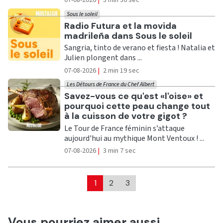
07-08-2026
|
3 min 36 sec
Sous le soleil
Ecouter
Radio Futura et la movida
madrileña dans Sous le soleil
Sangria, tinto de verano et fiesta ! Natalia et
Julien plongent dans ...
07-08-2026
|
2 min 19 sec
Les Détours de France du Chef Albert
Ecouter
Savez-vous ce qu'est «l'oise» et
pourquoi cette peau change tout
à la cuisson de votre gigot ?
Le Tour de France féminin s’attaque
aujourd'hui au mythique Mont Ventoux ! ...
07-08-2026
|
3 min 7 sec
1
2
3
Vous pourriez aimer aussi