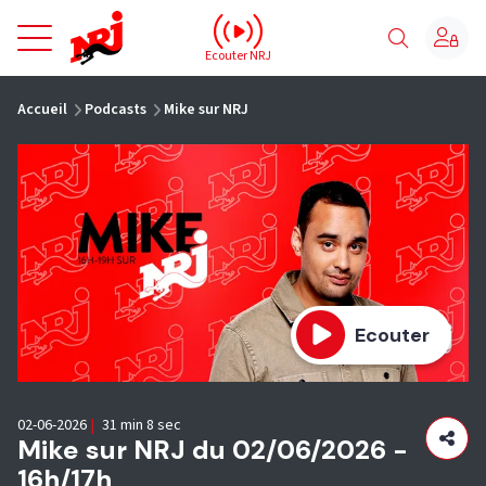
NRJ - Accueil
Ecouter NRJ
vous êtes ici
Accueil
Podcasts
Mike sur NRJ
Ecouter
02-06-2026
|
31 min 8 sec
Mike sur NRJ du 02/06/2026 -
16h/17h