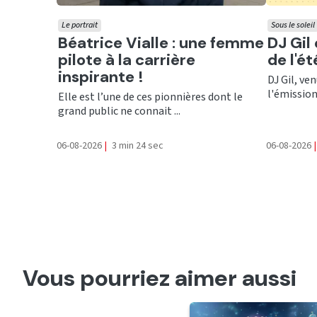
Le portrait
Sous le soleil
Ecouter
Ecout
Béatrice Vialle : une femme
DJ Gil
pilote à la carrière
de l'é
inspirante !
DJ Gil, ve
l'émission 
Elle est l’une de ces pionnières dont le
grand public ne connait ...
06-08-2026
|
3 min 24 sec
06-08-2026
|
Vous pourriez aimer aussi