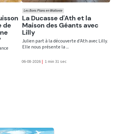
Les Bons Plans en Wallonie
Ecouter
uisson
La Ducasse d'Ath et la
e de
Maison des Géants avec
une
Lilly
?
Julien part à la découverte d'Ath avec Lilly.
Elle nous présente la ...
rance
06-08-2026
|
1 min 31 sec