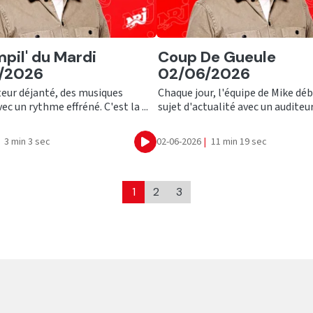
er
Ecouter
pil' du Mardi
Coup De Gueule
/2026
02/06/2026
eur déjanté, des musiques
Chaque jour, l'équipe de Mike déb
ec un rythme effréné. C'est la ...
sujet d'actualité avec un auditeur !
3 min 3 sec
02-06-2026
|
11 min 19 sec
Ecouter
1
2
3