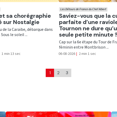
Les Détours de France du Chef Albert
er
Ecouter
 et sa chorégraphie
Saviez-vous que la c
té sur Nostalgie
parfaite d’une raviol
Tournon ne dure qu’
nu de la Caraïbe, débarque dans
seule petite minute 
Sous le soleil ...
Cap sur la 6e étape du Tour de F
féminin entre Montbrison ...
1 min 13 sec
06-08-2026
|
2 min 1 sec
1
2
3