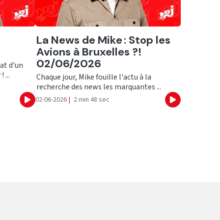
Ecouter
La News de Mike : Stop les
Avions à Bruxelles ?!
02/06/2026
at d'un
 ...
Chaque jour, Mike fouille l'actu à la
recherche des news les marquantes ...
02-06-2026
|
2 min 48 sec
Ecouter
Ecouter