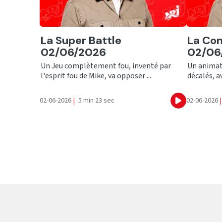
Ecouter
Ecout
La Super Battle
La Com
02/06/2026
02/06
Un Jeu complètement fou, inventé par
Un animat
l'esprit fou de Mike, va opposer ...
décalés, av
02-06-2026
|
5 min 23 sec
02-06-2026
|
Ecouter