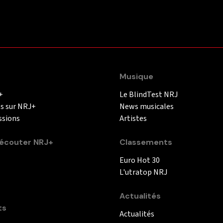
Musique
+
Le BlindTest NRJ
és sur NRJ+
News musicales
ssions
Artistes
couter NRJ+
Classements
Euro Hot 30
L'utratop NRJ
Actualités
ts
Actualités