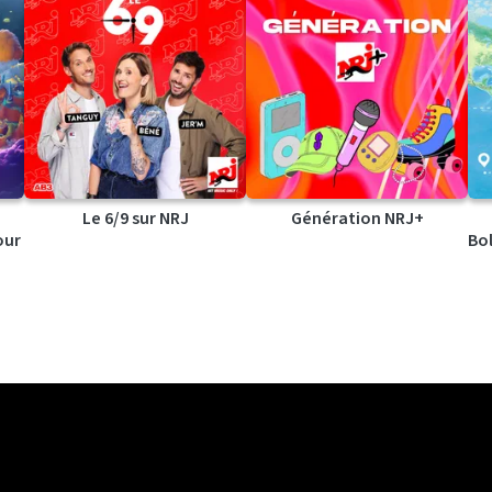
Le 6/9 sur NRJ
Génération NRJ+
our
Bol