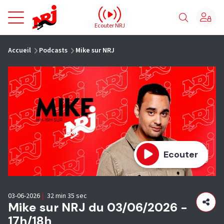
NRJ - Accueil
Ecouter NRJ
vous êtes ici
Accueil
Podcasts
Mike sur NRJ
Ecouter
03-06-2026
|
32 min 35 sec
Mike sur NRJ du 03/06/2026 -
17h/18h