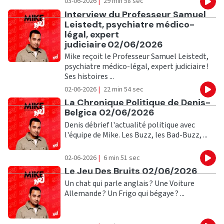
03-06-2026
|
29 min 58 sec
Eco
Ecouter
Interview du Professeur Samuel
Leistedt, psychiatre médico-
légal, expert
judiciaire 02/06/2026
Mike reçoit le Professeur Samuel Leistedt,
psychiatre médico-légal, expert judiciaire !
Ses histoires ...
02-06-2026
|
22 min 54 sec
Eco
Ecouter
La Chronique Politique de Denis-
Belgica 02/06/2026
Denis débrief l'actualité politique avec
l'équipe de Mike. Les Buzz, les Bad-Buzz, ...
02-06-2026
|
6 min 51 sec
Eco
Ecouter
Le Jeu Des Bruits 02/06/2026
Un chat qui parle anglais ? Une Voiture
Allemande ? Un Frigo qui bégaye ? ...