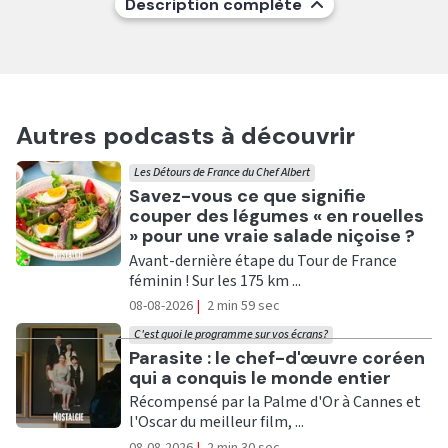
Description complète
Autres podcasts à découvrir
Les Détours de France du Chef Albert
Ecouter
Savez-vous ce que signifie
couper des légumes « en rouelles
» pour une vraie salade niçoise ?
Avant-dernière étape du Tour de France
féminin ! Sur les 175 km ...
08-08-2026
|
2 min 59 sec
C'est quoi le programme sur vos écrans?
Ecouter
Parasite : le chef-d'œuvre coréen
qui a conquis le monde entier
Récompensé par la Palme d'Or à Cannes et
l'Oscar du meilleur film, ...
08-08-2026
|
2 min 30 sec