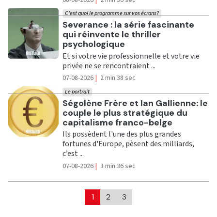
C'est quoi le programme sur vos écrans?
Ecouter
Severance : la série fascinante
qui réinvente le thriller
psychologique
Et si votre vie professionnelle et votre vie
privée ne se rencontraient ...
07-08-2026
|
2 min 38 sec
Le portrait
Ecouter
Ségolène Frère et Ian Gallienne: le
couple le plus stratégique du
capitalisme franco-belge
Ils possèdent l'une des plus grandes
fortunes d'Europe, pèsent des milliards,
c’est ...
07-08-2026
|
3 min 36 sec
1
2
3