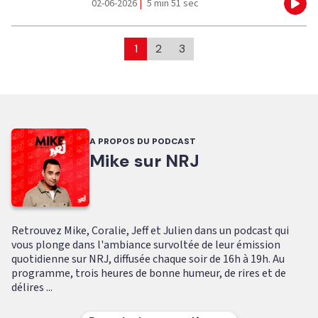
02-06-2026
|
5 min 51 sec
Eco
1
2
3
A PROPOS DU PODCAST
Mike sur NRJ
Retrouvez Mike, Coralie, Jeff et Julien dans un podcast qui
vous plonge dans l'ambiance survoltée de leur émission
quotidienne sur NRJ, diffusée chaque soir de 16h à 19h. Au
programme, trois heures de bonne humeur, de rires et de
délires ...