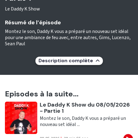
Le Daddy K Show
Résumé de l’épisode
Montez le son, Daddy K vous a préparé un nouveau set idéal
pour une ambiance de feu avec, entre autres, Gims, Lucenzo,
Sean Paul
Description complète
Episodes à la suite...
Ecouter
Le Daddy K Show du 08/05/2026
- Partie 1
Montez le son, Daddy K vous a préparé un
nouveau set idéal ...