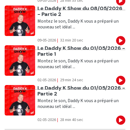
09-05-2026
|
28 min 55 sec
Eco
Ecouter
Le Daddy K Show du 08/05/2026
- Partie 2
Montez le son, Daddy K vous a préparé un
nouveau set idéal ...
09-05-2026
|
32 min 20 sec
Eco
Ecouter
Le Daddy K Show du 01/05/2026 -
Partie 1
Montez le son, Daddy K vous a préparé un
nouveau set idéal ...
02-05-2026
|
29 min 24 sec
Eco
Ecouter
Le Daddy K Show du 01/05/2026 -
Partie 2
Montez le son, Daddy K vous a préparé un
nouveau set idéal ...
02-05-2026
|
28 min 40 sec
Eco