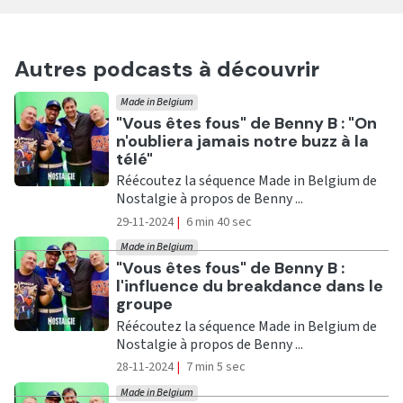
Autres podcasts à découvrir
Made in Belgium
Ecouter
"Vous êtes fous" de Benny B : "On
n'oubliera jamais notre buzz à la
télé"
Réécoutez la séquence Made in Belgium de
Nostalgie à propos de Benny ...
29-11-2024
|
6 min 40 sec
Made in Belgium
Ecouter
"Vous êtes fous" de Benny B :
l'influence du breakdance dans le
groupe
Réécoutez la séquence Made in Belgium de
Nostalgie à propos de Benny ...
28-11-2024
|
7 min 5 sec
Made in Belgium