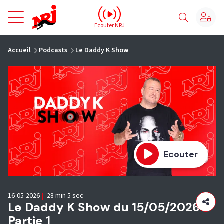
NRJ - Accueil
Ecouter NRJ
vous êtes ici
Accueil
Podcasts
Le Daddy K Show
Ecouter
16-05-2026
|
28 min 5 sec
Le Daddy K Show du 15/05/2026 -
Partie 1