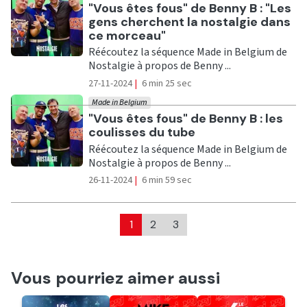
Ecouter
"Vous êtes fous" de Benny B : "Les
gens cherchent la nostalgie dans
ce morceau"
Réécoutez la séquence Made in Belgium de
Nostalgie à propos de Benny ...
27-11-2024
|
6 min 25 sec
Made in Belgium
Ecouter
"Vous êtes fous" de Benny B : les
coulisses du tube
Réécoutez la séquence Made in Belgium de
Nostalgie à propos de Benny ...
26-11-2024
|
6 min 59 sec
1
2
3
Vous pourriez aimer aussi