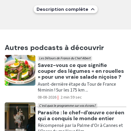
Description complète
Autres podcasts à découvrir
Les Détours de France du Chef Albert
Ecouter
Savez-vous ce que signifie
couper des légumes « en rouelles
» pour une vraie salade niçoise ?
Avant-dernière étape du Tour de France
féminin ! Sur les 175 km ...
08-08-2026
|
2 min 59 sec
C'est quoi le programme sur vos écrans?
Ecouter
Parasite : le chef-d'œuvre coréen
qui a conquis le monde entier
Récompensé par la Palme d'Or à Cannes et