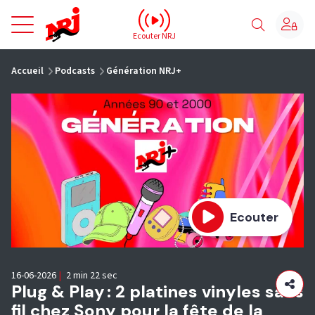
NRJ - Accueil
Ecouter NRJ
vous êtes ici
Accueil
Podcasts
Génération NRJ+
Ecouter
16-06-2026
|
2 min 22 sec
Plug & Play : 2 platines vinyles sans
fil chez Sony pour la fête de la