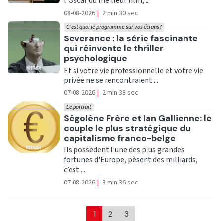
l'Oscar du meilleur film, ...
08-08-2026
|
2 min 30 sec
C'est quoi le programme sur vos écrans?
Ecouter
Severance : la série fascinante
qui réinvente le thriller
psychologique
Et si votre vie professionnelle et votre vie
privée ne se rencontraient ...
07-08-2026
|
2 min 38 sec
Le portrait
Ecouter
Ségolène Frère et Ian Gallienne: le
couple le plus stratégique du
capitalisme franco-belge
Ils possèdent l'une des plus grandes
fortunes d'Europe, pèsent des milliards,
c’est ...
07-08-2026
|
3 min 36 sec
1
2
3