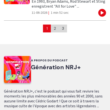
En 1993, Bryan Adams, Rod Stewart et Sting
enregistrent "All for Love" ...
11-06-2026
|
1 min 52 sec
Eco
1
2
3
A PROPOS DU PODCAST
Génération NRJ+
Génération NRJ+, c'est le podcast qui vous fait revivre les
moments les plus mémorables des années 90 et 2000, sans
aucune limite avec Cédric Godart ! Que ce soit à travers la
musique culte de l'époque avec des artistes légendaires ...