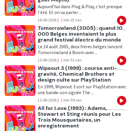
Aujourd'hui dans Plug & Play, c'est presque
l'été. Et on va parler ...
16-06-2026
|
2 min 25 sec
Eco
Ecouter
Tomorrowland (2005) : quand 10
000 Belges inventaient le plus
grand festival électro du monde
Le 14 août 2005, deux frères belges lancent
Tomorrowland à Boom avec ...
15-06-2026
|
1 min 52 sec
Eco
Ecouter
Wipeout 3 (1999) : course anti-
gravité, Chemical Brothers et
design culte sur PlayStation
En 1999, Wipeout 3 sort sur PlayStation avec
une bande-son signée The ...
12-06-2026
|
1 min 59 sec
Eco
Ecouter
All for Love (1993) : Adams,
Stewart et Sting réunis pour Les
Trois Mousquetaires, un
enregistrement