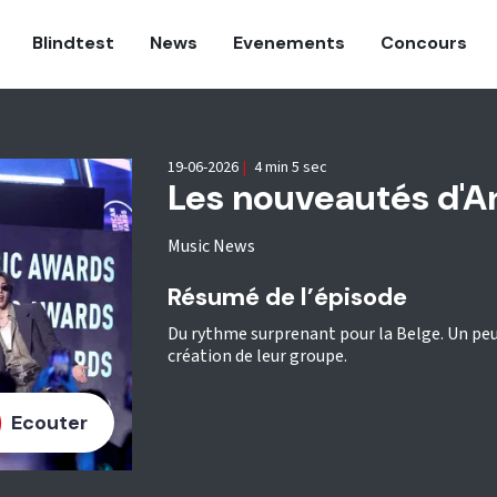
Blindtest
News
Evenements
Concours
19-06-2026
|
4 min 5 sec
Les nouveautés d'A
Music News
Résumé de l’épisode
Du rythme surprenant pour la Belge. Un peu 
création de leur groupe.
Ecouter