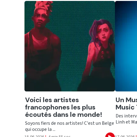
Ecouter
Ecout
Voici les artistes
Un Mus
francophones les plus
Music 
écoutés dans le monde!
Des interv
Linh et Mar
Soyons fiers de nos artistes! C'est un Belge
qui occupe la ...