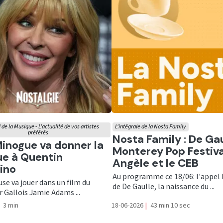
 de la Musique - L'actualité de vos artistes
L'intégrale de la Nosta Family
préférés
Ecouter
Nosta Family : De Gau
er
Minogue va donner la
Monterey Pop Festiva
ue à Quentin
Angèle et le CEB
ino
Au programme ce 18/06: l'appel 
se va jouer dans un film du
de De Gaulle, la naissance du ...
r Gallois Jamie Adams ...
3 min
18-06-2026
|
43 min 10 sec