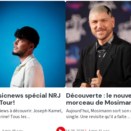
er
Ecouter
icnews spécial NRJ
Découverte : le nouv
Tour!
morceau de Mosiman
iews à découvrir: Joseph Kamel,
Aujourd’hui, Mosimann sort son
ine! Tous les ...
single. Une revisite qu’il a faite ...