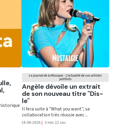
Le journal de la Musique - L'actualité de vos artistes
préférés
lle,
Ecouter
Angèle dévoile un extrait
l,
de son nouveau titre "Dis-
le"
historique
Il fera suite à "What you want", sa
collaboration très réussie avec ...
18-06-2026
|
3 min 22 sec