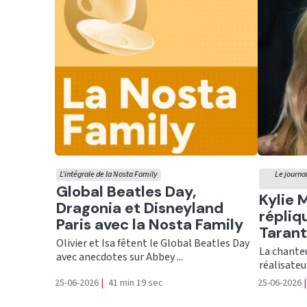
L'intégrale de la Nosta Family
Le journal
Ecouter
Global Beatles Day,
Ecout
Kylie 
Dragonia et Disneyland
répliq
Paris avec la Nosta Family
Tarant
Olivier et Isa fêtent le Global Beatles Day
La chanteu
avec anecdotes sur Abbey ...
réalisateu
25-06-2026
|
41 min 19 sec
25-06-2026
|