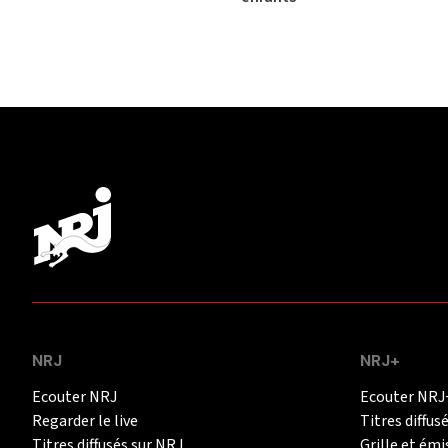
NRJ
NRJ+
Ecouter NRJ
Ecouter NRJ
Regarder le live
Titres diffus
Titres diffusés sur NRJ
Grille et émi