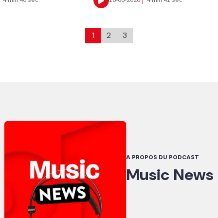
4 min 46 sec
16-06-2026
|
4 min 41 sec
Ecouter
1
2
3
A PROPOS DU PODCAST
Music News