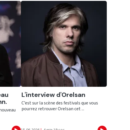
Ecouter
eau
L'interview d'Orelsan
n.
C’est sur la scène des festivals que vous
pourrez retrouver Orelsan cet ...
 nouveau