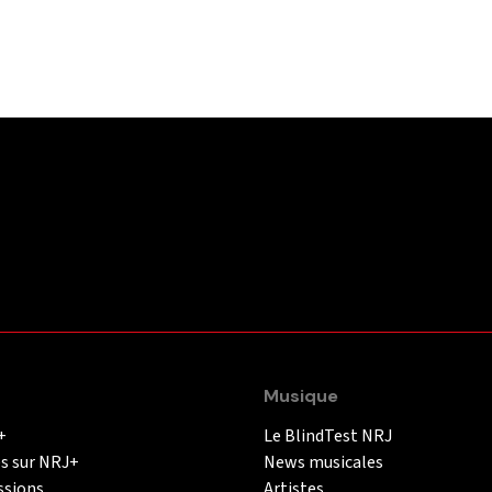
Musique
+
Le BlindTest NRJ
és sur NRJ+
News musicales
ssions
Artistes