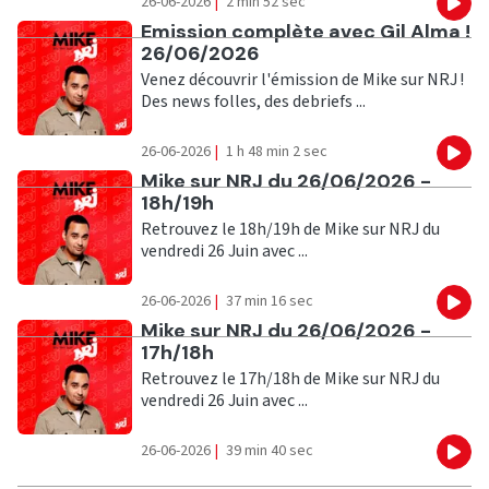
26-06-2026
|
2 min 52 sec
Eco
Ecouter
Emission complète avec Gil Alma !
26/06/2026
Venez découvrir l'émission de Mike sur NRJ !
Des news folles, des debriefs ...
26-06-2026
|
1 h 48 min 2 sec
Eco
Ecouter
Mike sur NRJ du 26/06/2026 -
18h/19h
Retrouvez le 18h/19h de Mike sur NRJ du
vendredi 26 Juin avec ...
26-06-2026
|
37 min 16 sec
Eco
Ecouter
Mike sur NRJ du 26/06/2026 -
17h/18h
Retrouvez le 17h/18h de Mike sur NRJ du
vendredi 26 Juin avec ...
26-06-2026
|
39 min 40 sec
Eco