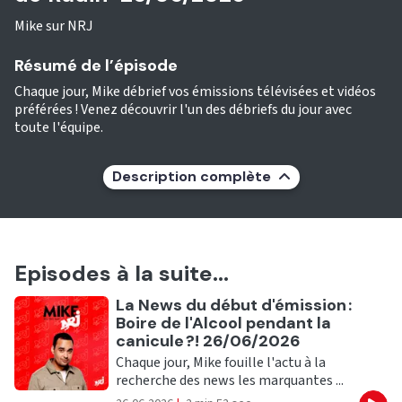
Mike sur NRJ
Résumé de l’épisode
Chaque jour, Mike débrief vos émissions télévisées et vidéos
préférées ! Venez découvrir l'un des débriefs du jour avec
toute l'équipe.
Description complète
Episodes à la suite...
Ecouter
La News du début d'émission :
Boire de l'Alcool pendant la
canicule ?! 26/06/2026
Chaque jour, Mike fouille l'actu à la
recherche des news les marquantes ...