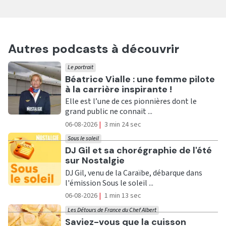
Autres podcasts à découvrir
Le portrait
Ecouter
Béatrice Vialle : une femme pilote
à la carrière inspirante !
Elle est l’une de ces pionnières dont le
grand public ne connait ...
06-08-2026
|
3 min 24 sec
Sous le soleil
Ecouter
DJ Gil et sa chorégraphie de l'été
sur Nostalgie
DJ Gil, venu de la Caraïbe, débarque dans
l'émission Sous le soleil ...
06-08-2026
|
1 min 13 sec
Les Détours de France du Chef Albert
Ecouter
Saviez-vous que la cuisson