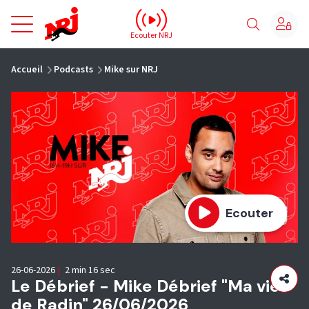
NRJ - Accueil
Ecouter NRJ
vous êtes ici
Accueil
Podcasts
Mike sur NRJ
Ecouter
26-06-2026
|
2 min 16 sec
Le Débrief - Mike Débrief "Ma vie
de Radin" 26/06/2026