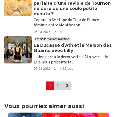
parfaite d’une raviole de Tournon
ne dure qu’une seule petite
minute ?
Cap sur la 6e étape du Tour de France
féminin entre Montbrison ...
06-08-2026
|
2 min 1 sec
Les Bons Plans en Wallonie
Ecouter
La Ducasse d'Ath et la Maison des
Géants avec Lilly
Julien part à la découverte d'Ath avec Lilly.
Elle nous présente la ...
06-08-2026
|
1 min 31 sec
1
2
3
Vous pourriez aimer aussi