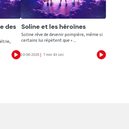
Ecouter
e des
Soline et les héroïnes
Soline rêve de devenir pompière, même si
certains lui répètent que « ...
étrie,
10-06-2026
|
7 min 43 sec
Ecouter
Ecouter