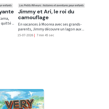
our enfants
Les Petits Rêveurs : histoires et aventures pour enfants
Ecouter
uyante
Jimmy et Ari, le roi du
camouflage
acama,
uitté ...
En vacances à Moorea avec ses grands-
parents, Jimmy découvre un lagon aux ...
15-07-2026
|
7 min 45 sec