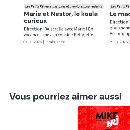
Les Petits Rêveurs : histoires et aventures pour enfants
Les Petits Rê
Ecouter
Ecout
Marie et Nestor, le koala
Le mac
curieux
Direction 
gourmande
Direction l’Australie avec Marie ! En
Accompagn
vacances chez sa cousine Kelly, elle ...
05-08-2026
|
7 min 3 sec
29-07-2026
|
Vous pourriez aimer aussi