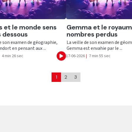
er
Ecouter
 et le monde sens
Gemma et le royaum
s dessous
nombres perdus
de son examen de géographie,
La veille de son examen de géom
ndort en pensant aux ...
Gemma est envahie par le ...
4 min 26 sec
17-06-2026
|
7 min 55 sec
Ecouter
1
2
3