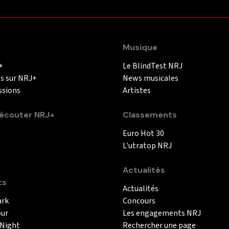
Musique
+
Le BlindTest NRJ
és sur NRJ+
News musicales
ssions
Artistes
couter NRJ+
Classements
Euro Hot 30
L'utratop NRJ
Actualités
ts
Actualités
ark
Concours
our
Les engagements NRJ
 Night
Rechercher une page