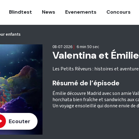
Blindtest
News
Evenements
Concours
our enfants
08-07-2026
|
6 min 50 sec
Valentina et Émilie
Les Petits Rêveurs : histoires et aventur
Résumé de l’épisode
Émilie découvre Madrid avec son amie Va
horchata bien fraîche et sandwichs aux ca
Un voyage ensoleillé qui donne envie de d
Ecouter