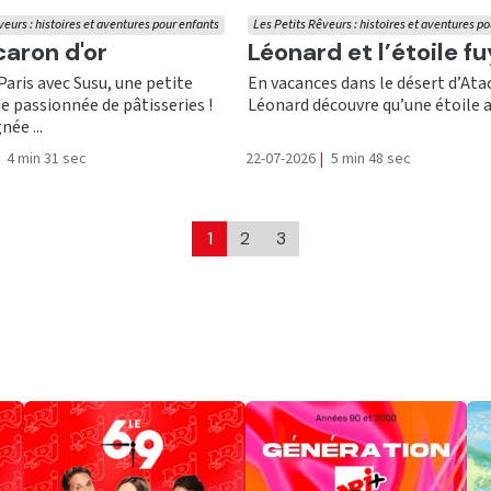
veurs : histoires et aventures pour enfants
Les Petits Rêveurs : histoires et aventures p
er
Ecouter
aron d'or
Léonard et l’étoile f
Paris avec Susu, une petite
En vacances dans le désert d’At
 passionnée de pâtisseries !
Léonard découvre qu’une étoile a q
ée ...
4 min 31 sec
22-07-2026
|
5 min 48 sec
1
2
3