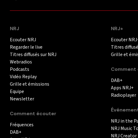
NRJ
NRJ+
Ecouter NRJ
Ecouter NRJ
Regarder le live
Titres diffus
Titres diffusés sur NRJ
Grille et émi
Webradios
Podcasts
Comment é
Vidéo Replay
DAB+
Grille et émissions
Apps NRJ+
Equipe
Radioplayer
Newsletter
Événemen
Comment écouter
NRJ in the P
Fréquences
NRJ Music T
DAB+
NRJ Creator