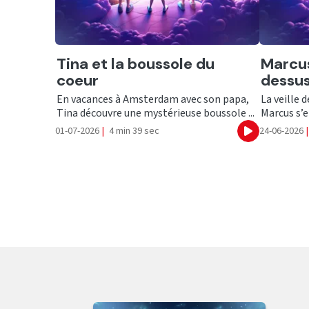
Ecouter
Ecout
Tina et la boussole du
Marcus
coeur
dessu
En vacances à Amsterdam avec son papa,
La veille 
Tina découvre une mystérieuse boussole ...
Marcus s’e
01-07-2026
|
4 min 39 sec
24-06-2026
|
Ecouter