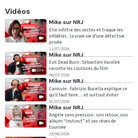
Vidéos
Ecouter
Mike sur NRJ
Elle infiltre des sectes et traque les
infidèles : la vraie vie d’une détective
privée
|
13/07/2026
Ecouter
Mike sur NRJ
Evil Dead Burn : Sébastien Vaniček
raconte les coulisses du film
20:4
|
20:4
06/07/2026
Ecouter
Mike sur NRJ
Canicule : Fabrizio Bucella explique ce
qu'il faut faire… et surtout éviter
|
01/07/2026
Ecouter
Mike sur NRJ
Angèle sans pression : son retour, son
album “Instinct” et ses rêves de
tournée
|
29/06/2026