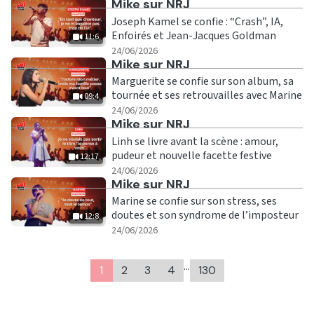
Ecouter
Mike sur NRJ
Joseph Kamel se confie : “Crash”, IA,
Enfoirés et Jean-Jacques Goldman
11:6
|
11:6
24/06/2026
Ecouter
Mike sur NRJ
Marguerite se confie sur son album, sa
tournée et ses retrouvailles avec Marine
09:4
|
09:4
24/06/2026
Ecouter
Mike sur NRJ
Linh se livre avant la scène : amour,
pudeur et nouvelle facette festive
12:17
|
12:17
24/06/2026
Ecouter
Mike sur NRJ
Marine se confie sur son stress, ses
doutes et son syndrome de l’imposteur
12:8
|
12:8
24/06/2026
…
1
2
3
4
130