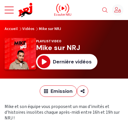
NRJ - Accueil
Ecouter NRJ
vous êtes ici
Accueil
Vidéos
Mike sur NRJ
PLAYLIST VIDEO
Mike sur NRJ
Dernière vidéos
Emission
Mike et son équipe vous proposent un max d'invités et
d'histoires insolites chaque après-midi entre 16h et 19h sur
NRJ !