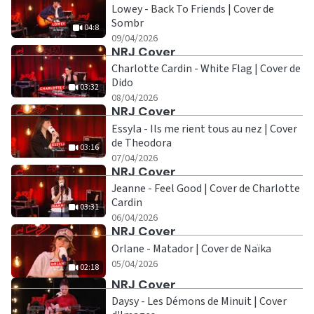
Lowey - Back To Friends | Cover de
Sombr
04:8
|
04:8
09/04/2026
Ecouter
NRJ Cover
Charlotte Cardin - White Flag | Cover de
Dido
03:32
|
03:32
08/04/2026
Ecouter
NRJ Cover
Essyla - Ils me rient tous au nez | Cover
de Theodora
03:16
|
03:16
07/04/2026
Ecouter
NRJ Cover
Jeanne - Feel Good | Cover de Charlotte
Cardin
03:31
|
03:31
06/04/2026
Ecouter
NRJ Cover
Orlane - Matador | Cover de Naïka
|
02:18
05/04/2026
02:18
Ecouter
NRJ Cover
Daysy - Les Démons de Minuit | Cover