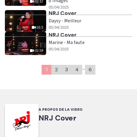
d'Images
02:12
|
02:12
05/04/2025
Ecouter
NRJ Cover
Daysy - Meilleur
|
03:5
05/04/2025
03:5
Ecouter
NRJ Cover
Marine - Ma faute
|
02:59
05/04/2025
02:59
…
1
2
3
4
6
A PROPOS DE LA VIDEO
NRJ Cover