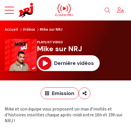
NRJ - Accueil
Ecouter NRJ
vous êtes ici
Accueil
Vidéos
Mike sur NRJ
PLAYLIST VIDEO
Mike sur NRJ
Dernière vidéos
Emission
Mike et son équipe vous proposent un max d'invités et
d'histoires insolites chaque après-midi entre 16h et 19h sur
NRJ !