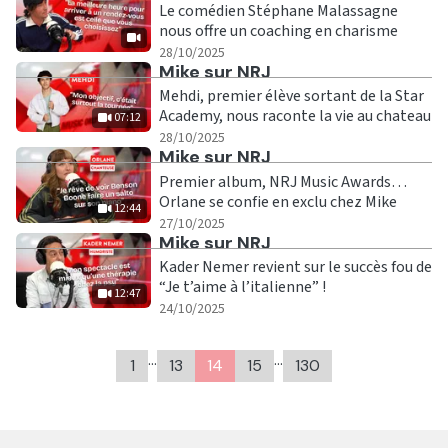
Le comédien Stéphane Malassagne
nous offre un coaching en charisme
|
28/10/2025
Ecouter
Mike sur NRJ
Mehdi, premier élève sortant de la Star
Academy, nous raconte la vie au chateau
07:12
|
07:12
28/10/2025
Ecouter
Mike sur NRJ
Premier album, NRJ Music Awards…
Orlane se confie en exclu chez Mike
12:44
|
12:44
27/10/2025
Ecouter
Mike sur NRJ
Kader Nemer revient sur le succès fou de
“Je t’aime à l’italienne” !
12:47
|
12:47
24/10/2025
…
…
1
13
14
15
130