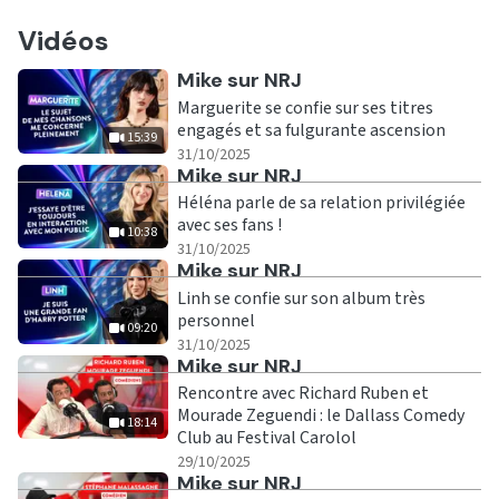
Vidéos
Ecouter
Mike sur NRJ
Marguerite se confie sur ses titres
engagés et sa fulgurante ascension
15:39
|
15:39
31/10/2025
Ecouter
Mike sur NRJ
Héléna parle de sa relation privilégiée
avec ses fans !
10:38
|
10:38
31/10/2025
Ecouter
Mike sur NRJ
Linh se confie sur son album très
personnel
09:20
|
09:20
31/10/2025
Ecouter
Mike sur NRJ
Rencontre avec Richard Ruben et
Mourade Zeguendi : le Dallass Comedy
18:14
Club au Festival Carolol
|
18:14
29/10/2025
Ecouter
Mike sur NRJ