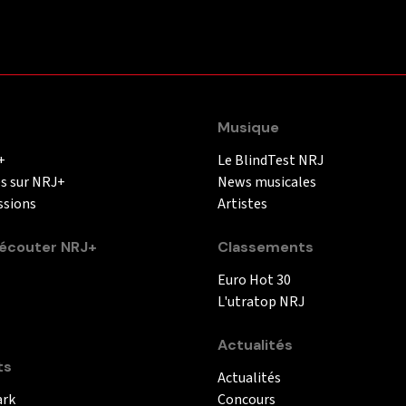
Musique
+
Le BlindTest NRJ
és sur NRJ+
News musicales
ssions
Artistes
couter NRJ+
Classements
Euro Hot 30
L'utratop NRJ
Actualités
ts
Actualités
ark
Concours