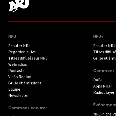
NRJ
NRJ+
Ecouter NRJ
Ecouter NRJ
Regarder le live
Titres diffus
Titres diffusés sur NRJ
Grille et émi
Webradios
Podcasts
Comment é
Vidéo Replay
DAB+
Grille et émissions
Apps NRJ+
Equipe
Radioplayer
Newsletter
Événemen
Comment écouter
NRJ in the P