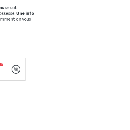
ns
serait
ossesse.
Une info
idemment on vous
ux