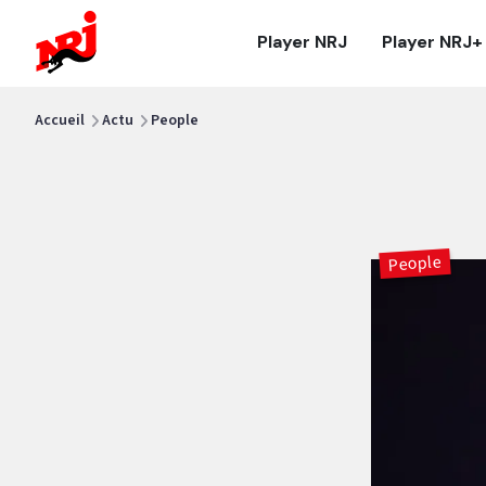
NRJ - Accueil
Player NRJ
Player NRJ+
vous êtes ici
Accueil
Actu
People
People