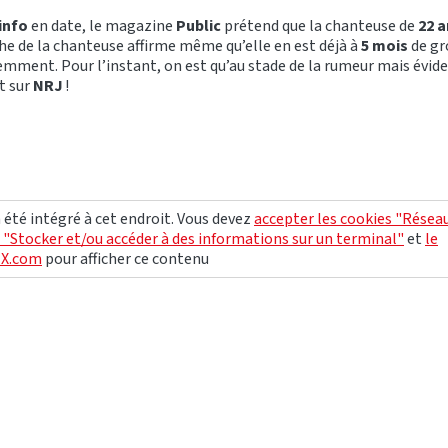
info
en date, le magazine
Public
prétend que la chanteuse de
22 a
he de la chanteuse affirme même qu’elle en est déjà à
5 mois
de gr
emment. Pour l’instant, on est qu’au stade de la rumeur mais év
t sur
NRJ
!
 été intégré à cet endroit. Vous devez
accepter les cookies "Résea
t "Stocker et/ou accéder à des informations sur un terminal"
et
le
 X.com
pour afficher ce contenu