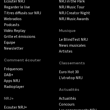
Ecouter NRJ
NRJ in the Park
Regarder le live
NRJ Music Tour
Titres diffusés sur NRJ
NRJ Creator Night
Webradios
NRJ Music Awards
Podcasts
Vidéo Replay
Musique
Grille et émissions
Le BlindTest NRJ
Equipe
News musicales
Newsletter
Artistes
Comment écouter
Classements
Fréquences
Euro Hot 30
DAB+
L'utratop NRJ
Apps NRJ
Radioplayer
Actualités
NRJ+
Actualités
Concours
Ecouter NRJ+