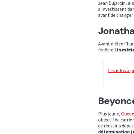
Jean Dujardin, al
s'investissant dan
avant de changer 
Jonath
Avant d'être l'hu
fenêtre.
Un métier
Les infos à p
Beyonc
Plus jeune,
Queen
objectif de carriè
de réussir à dépa
détermination (et