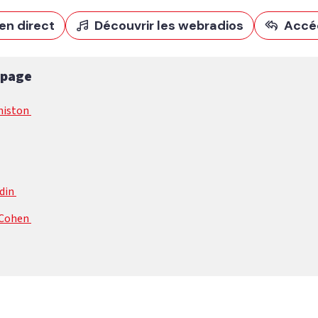
en direct
Découvrir les webradios
Accé
 page
Aniston
rdin
 Cohen