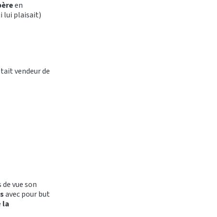
père
en
 lui plaisait)
tait vendeur de
 de vue son
as
avec pour but
é
la