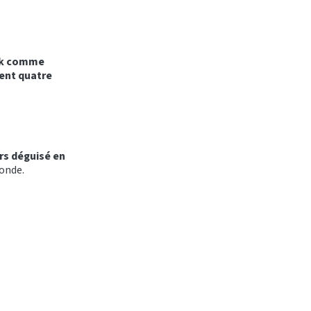
ck comme
ent quatre
ers déguisé en
monde.