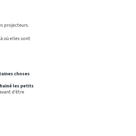
es projecteurs.
là où elles sont
rtaines choses
hainé les petits
avant d'être