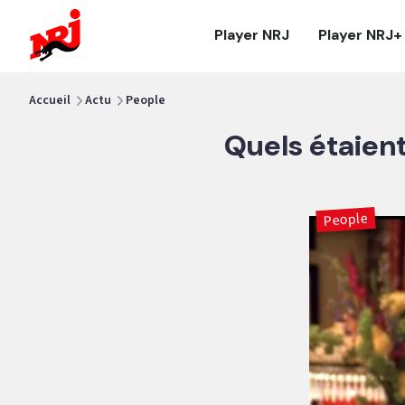
NRJ - Accueil
Player NRJ
Player NRJ+
vous êtes ici
Accueil
Actu
People
Quels étaient
People