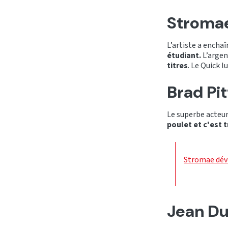
Stroma
L’artiste a encha
étudiant.
L’argen
titres
. Le Quick 
Brad Pi
Le superbe acteu
poulet et c'est t
Stromae dévo
Jean Du