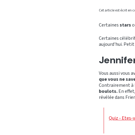
Cet article est écrit en
Certaines
stars
o
Certaines célébri
aujourd'hui. Peti
Jennife
Vous aussi vous av
que vous ne save
Contrairement à R
boulots.
En effet
révélée dans Frie
Quiz - Etes-v