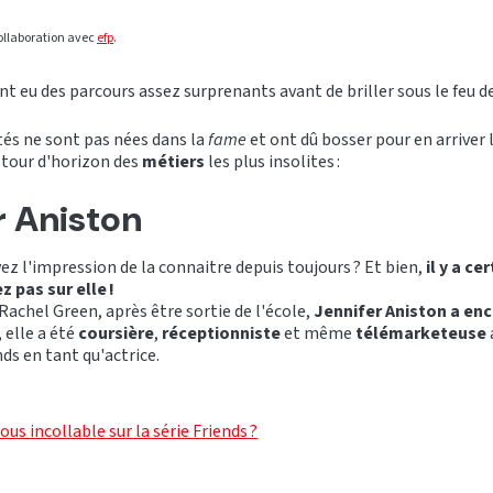
 collaboration avec
e
fp
.
nt eu des parcours assez surprenants avant de briller sous le feu d
tés ne sont pas nées dans la
fame
et ont dû bosser pour en arriver 
t tour d'horizon des
métiers
les plus insolites :
r Aniston
ez l'impression de la connaitre depuis toujours ? Et bien,
il y a ce
z pas sur elle !
achel Green, après être sortie de l'école,
Jennifer Aniston a enc
, elle a été
coursière
,
réceptionniste
et même
télémarketeuse
nds en tant qu'actrice.
ous incollable sur la série Friends ?