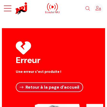
NRJ - Accueil
Ecouter NRJ
Erreur
Une erreur s'est produite !
Retour à la page d'accueil