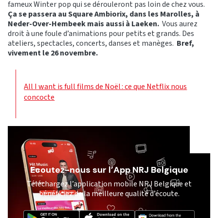
fameux Winter pop qui se dérouleront pas loin de chez vous.
Ça se passera au Square Ambiorix, dans les Marolles, à
Neder-Over-Hembeek mais aussi à Laeken.
Vous aurez
droit à une foule d’animations pour petits et grands. Des
ateliers, spectacles, concerts, danses et manèges.
Bref,
vivement le 26 novembre.
All I want is full films de Noël : ce que Netflix nous
concocte
Ecoutez-nous sur l’App NRJ Belgique
Téléchargez l’application mobile NRJ Belgique et
bénéficiez de la meilleure qualité d’écoute.