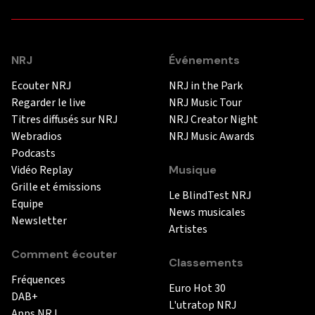
NRJ
Événements
Ecouter NRJ
NRJ in the Park
Regarder le live
NRJ Music Tour
Titres diffusés sur NRJ
NRJ Creator Night
Webradios
NRJ Music Awards
Podcasts
Vidéo Replay
Musique
Grille et émissions
Le BlindTest NRJ
Equipe
News musicales
Newsletter
Artistes
Comment écouter
Classements
Fréquences
Euro Hot 30
DAB+
L'utratop NRJ
Apps NRJ