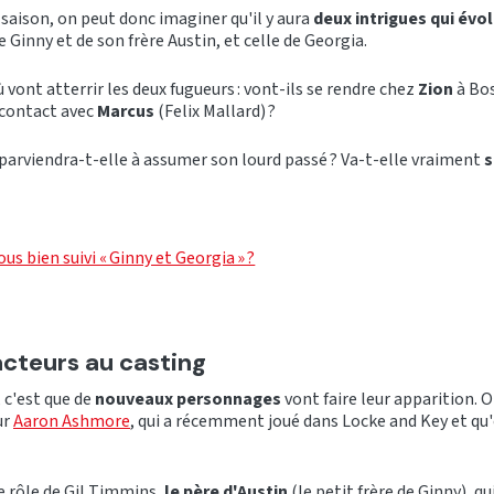
saison, on peut donc imaginer qu'il y aura
deux intrigues qui évo
de Ginny et de son frère Austin, et celle de Georgia.
vont atterrir les deux fugueurs : vont-ils se rendre chez
Zion
à Bos
 contact avec
Marcus
(Felix Mallard) ?
parviendra-t-elle à assumer son lourd passé ? Va-t-elle vraiment
s
ous bien suivi « Ginny et Georgia » ?
cteurs au casting
, c'est que de
nouveaux personnages
vont faire leur apparition. O
ur
Aaron Ashmore
, qui a récemment joué dans Locke and Key et qu'
le rôle de Gil Timmins,
le père d'Austin
(le petit frère de Ginny), qu