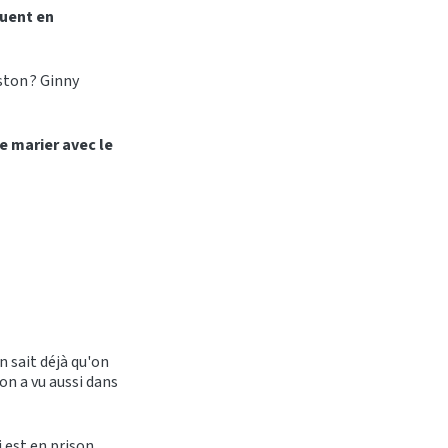
luent en
ton ? Ginny
e marier avec le
n sait déjà qu'on
on a vu aussi dans
i est en prison