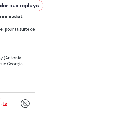
der aux replays
si immédiat
.
se
, pour la suite de
ny (Antonia
é que Georgia
s
et
le