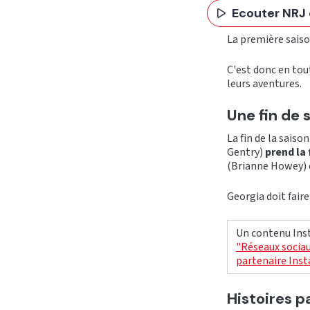
Ecouter NRJ 
La première sais
C'est donc en tou
leurs aventures.
Une fin de
La fin de la saiso
Gentry)
prend la 
(Brianne Howey) 
Georgia doit faire
Un contenu Inst
"Réseaux sociau
partenaire Ins
Histoires p