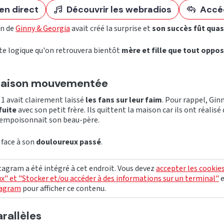
en direct
Découvrir les webradios
Accé
on de
Ginny & Georgia
avait créé la surprise et
son succès fût qua
te logique qu'on retrouvera bientôt
mère et fille que tout oppo
 saison mouvementée
n 1 avait clairement laissé
les fans sur leur faim
. Pour rappel, Gin
fuite
avec son petit frère. Ils quittent la maison car ils ont réalis
empoisonnait son beau-père.
 face à son
douloureux passé
.
agram a été intégré à cet endroit. Vous devez
accepter les cookie
x" et "Stocker et/ou accéder à des informations sur un terminal"
tagram
pour afficher ce contenu.
arallèles