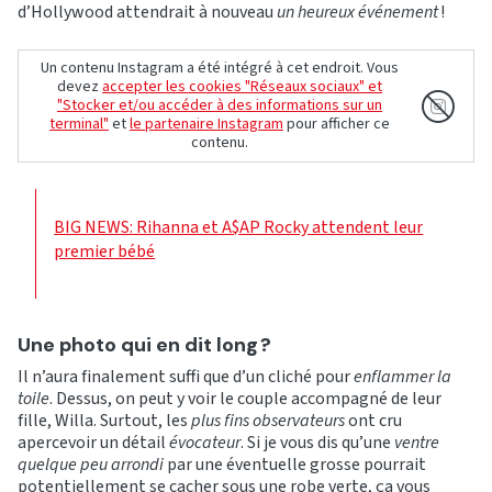
d’Hollywood attendrait à nouveau
un heureux événement
!
Un contenu Instagram a été intégré à cet endroit. Vous
devez
accepter les cookies "Réseaux sociaux" et
"Stocker et/ou accéder à des informations sur un
terminal"
et
le partenaire Instagram
pour afficher ce
contenu.
BIG NEWS: Rihanna et A$AP Rocky attendent leur
premier bébé
Une photo qui en dit long ?
Il n’aura finalement suffi que d’un cliché pour
enflammer la
toile
. Dessus, on peut y voir le couple accompagné de leur
fille, Willa. Surtout, les
plus fins observateurs
ont cru
apercevoir un détail
évocateur
. Si je vous dis qu’une
ventre
quelque peu arrondi
par une éventuelle grosse pourrait
potentiellement se cacher sous une robe verte, ça vous