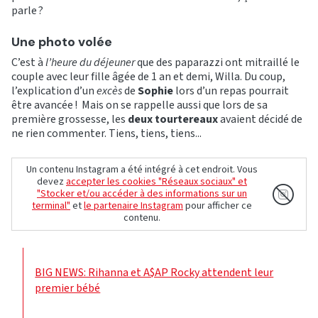
parle ?
Une photo volée
C’est à
l’heure du déjeuner
que des paparazzi ont mitraillé le
couple avec leur fille âgée de 1 an et demi, Willa. Du coup,
l’explication d’un
excès
de
Sophie
lors d’un repas pourrait
être avancée ! Mais on se rappelle aussi que lors de sa
première grossesse, les
deux tourtereaux
avaient décidé de
ne rien commenter. Tiens, tiens, tiens...
Un contenu Instagram a été intégré à cet endroit. Vous
devez
accepter les cookies "Réseaux sociaux" et
"Stocker et/ou accéder à des informations sur un
terminal"
et
le partenaire Instagram
pour afficher ce
contenu.
BIG NEWS: Rihanna et A$AP Rocky attendent leur
premier bébé