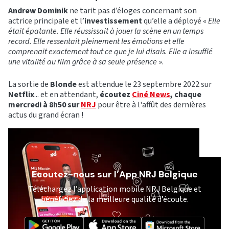
Andrew Dominik
ne tarit pas d’éloges concernant son
actrice principale et l’
investissement
qu’elle a déployé «
Elle
était épatante. Elle réussissait à jouer la scène en un temps
record. Elle ressentait pleinement les émotions et elle
comprenait exactement tout ce que je lui disais. Elle a insufflé
une vitalité au film grâce à sa seule présence
».
La sortie de
Blonde
est attendue le 23 septembre 2022 sur
Netflix
... et en attendant,
écoutez
Ciné News
, chaque
mercredi à 8h50 sur
NRJ
pour être à l'affût des dernières
actus du grand écran !
Ecoutez-nous sur l’App NRJ Belgique
Téléchargez l’application mobile NRJ Belgique et
bénéficiez de la meilleure qualité d’écoute.