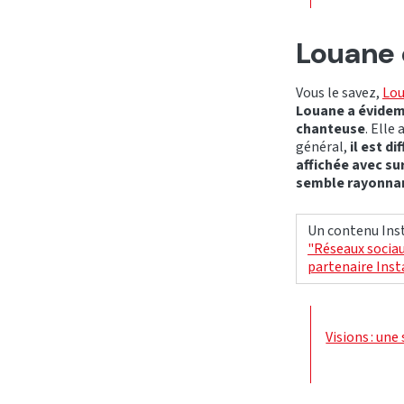
Louane e
Vous le savez,
Lou
Louane a évidem
chanteuse
. Elle
général,
il est d
affichée avec su
semble rayonnan
Un contenu Inst
"Réseaux sociau
partenaire Ins
Visions : une