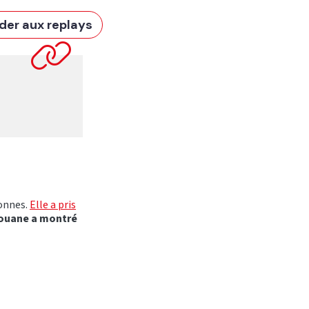
der aux replays
onnes.
Elle a pris
ouane a montré