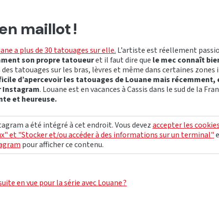
n maillot !
ane a plus de 30 tatouages sur elle.
L’artiste est réellement passi
ment son propre tatoueur
et il faut dire que
le mec connaît bien
 a des tatouages sur les bras, lèvres et même dans certaines zones 
ifficile d’apercevoir les tatouages de Louane mais récemment, e
r Instagram
. Louane est en vacances à Cassis dans le sud de la Fra
te et heureuse.
agram a été intégré à cet endroit. Vous devez
accepter les cookie
x" et "Stocker et/ou accéder à des informations sur un terminal"
tagram
pour afficher ce contenu.
 suite en vue pour la série avec Louane ?