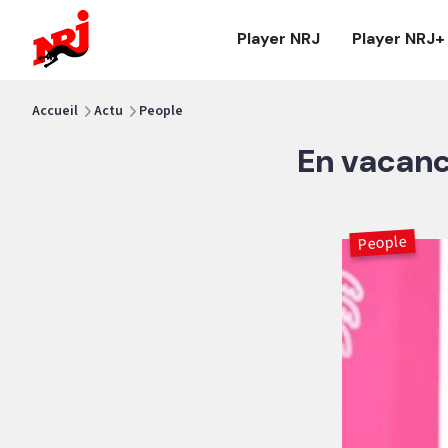
NRJ - Accueil
Player NRJ
Player NRJ+
vous êtes ici
Accueil
Actu
People
En vacanc
People