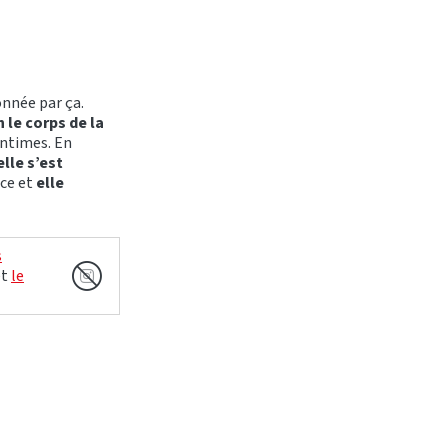
onnée par ça.
 le corps de la
intimes. En
lle s’est
nce et
elle
s
et
le