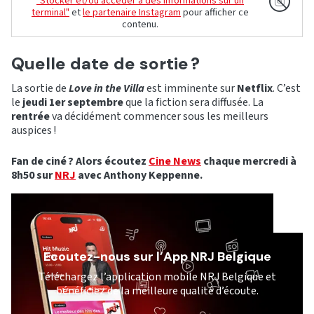
"Stocker et/ou accéder à des informations sur un
terminal"
et
le partenaire Instagram
pour afficher ce
contenu.
Quelle date de sortie ?
La sortie de
Love in the Villa
est imminente sur
Netflix
. C’est
le
jeudi 1er septembre
que la fiction sera diffusée. La
rentrée
va décidément commencer sous les meilleurs
auspices !
Fan de ciné ? Alors écoutez
Cine News
chaque mercredi à
8h50 sur
NRJ
avec Anthony Keppenne.
Ecoutez-nous sur l’App NRJ Belgique
Téléchargez l’application mobile NRJ Belgique et
bénéficiez de la meilleure qualité d’écoute.