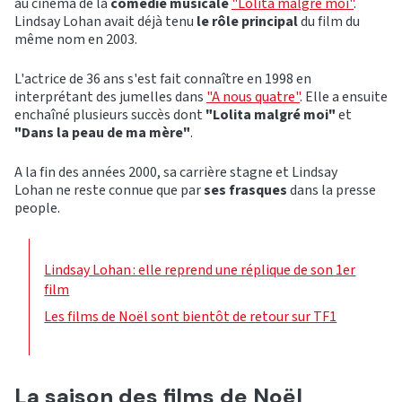
au cinéma de la
comédie musicale
"Lolita malgré moi"
.
Lindsay Lohan avait déjà tenu
le rôle principal
du film du
même nom en 2003.
L'actrice de 36 ans s'est fait connaître en 1998 en
interprétant des jumelles dans
"A nous quatre"
. Elle a ensuite
enchaîné plusieurs succès dont
"Lolita malgré moi"
et
"Dans la peau de ma mère"
.
A la fin des années 2000, sa carrière stagne et Lindsay
Lohan ne reste connue que par
ses frasques
dans la presse
people.
Lindsay Lohan : elle reprend une réplique de son 1er
film
Les films de Noël sont bientôt de retour sur TF1
La saison des films de Noël