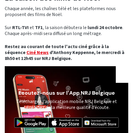
Chaque année, les chaînes télé et les plateformes nous
proposent des films de Noël.
Sur
RTL-TVI
et
TF1
, la saison débutera le
lundi 24 octobre
.
Chaque après-midi sera diffusé un long métrage.
Restez au courant de toute l'actu ciné grâce à la
séquence
Ciné News
d'Anthony Keppenne, le mercredi à
8h50 et 12h45 sur NRJ Belgique.
Ecoutez-nous sur l’App NRJ Belgique
Téléchargez l’application mobile NRJ Belgique et
bénéficiez de la meilleure qualité d’écoute.