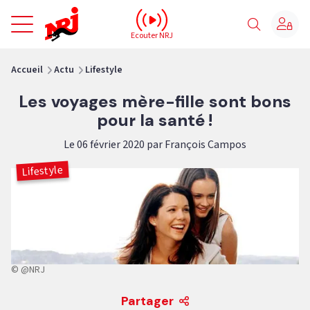
NRJ - Accueil
Ecouter NRJ
vous êtes ici
Accueil
Actu
Lifestyle
Les voyages mère-fille sont bons
pour la santé !
Le 06 février 2020 par François Campos
Lifestyle
© @NRJ
Partager