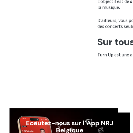
L’objectif est de
s
la musique.
D’ailleurs, vous 
des concerts seul
Sur tou
Turn Up est une a
Ecoutez-nous sur l’App NRJ
Belgique