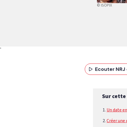
© ISOPIX
'
Ecouter NRJ 
Sur cette
Un date en
Créer une