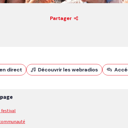
Partager
en direct
Découvrir les webradios
Accé
 page
 festival
 communauté