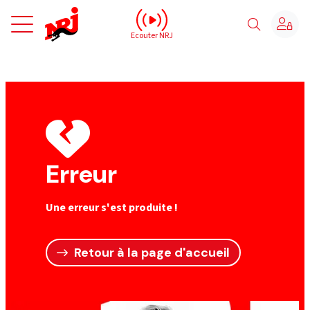
NRJ - Accueil
Ecouter NRJ
Erreur
Une erreur s'est produite !
Retour à la page d'accueil