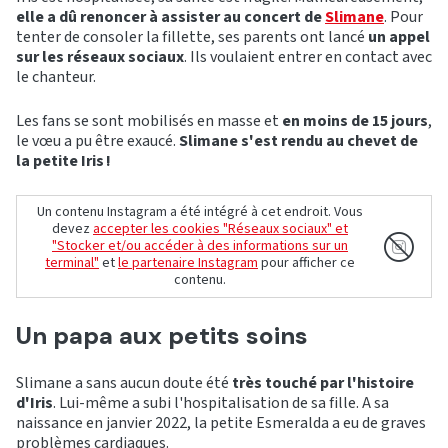
elle a dû renoncer à assister au concert de
Slimane
. Pour
tenter de consoler la fillette, ses parents ont lancé
un appel
sur les réseaux sociaux
.
Ils voulaient entrer en contact avec
le chanteur.
Les fans se sont mobilisés en masse et
en moins de 15 jours
,
le vœu a pu être exaucé.
Slimane s'est rendu au chevet de
la petite Iris !
Un contenu Instagram a été intégré à cet endroit. Vous
devez
accepter les cookies "Réseaux sociaux" et
"Stocker et/ou accéder à des informations sur un
terminal"
et
le partenaire Instagram
pour afficher ce
contenu.
Un papa aux petits soins
Slimane a sans aucun doute été
très touché par l'histoire
d'Iris
. Lui-même a subi l'hospitalisation de sa fille. A sa
naissance en janvier 2022, la petite Esmeralda a eu de graves
problèmes cardiaques.