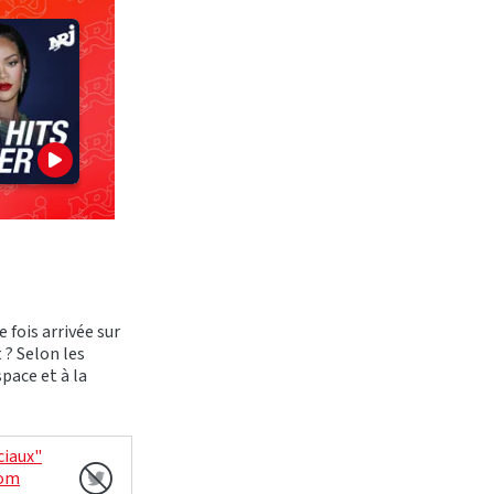
e fois arrivée sur
 ? Selon les
space et à la
ciaux"
com