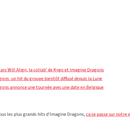
ars Will Align, la collab’ de Kygo et Imagine Dragons
ons : un hit du groupe bientôt diffusé depuis la Lune
gons annonce une tournée avec une date en Belgique
ous les plus grands hits d’Imagine Dragons,
ça se passe sur notre