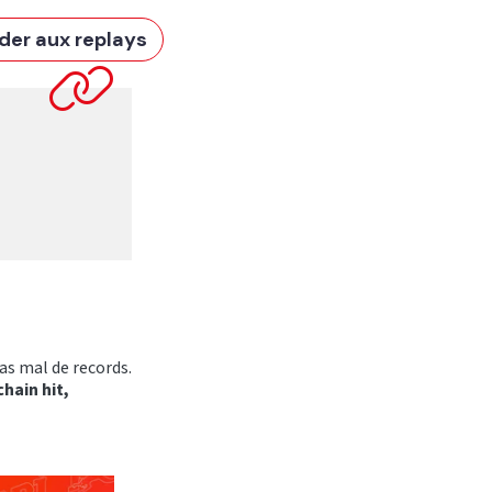
der aux replays
pas mal de records.
hain hit,