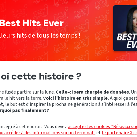
Best Hits Ever
leurs hits de tous les temps !
oi cette histoire ?
 fusée partira sur la lune.
Celle-ci sera chargée de données
. Un
ra le hit vers la terre.
Voici l’histoire en très simple.
A quoi ça sert
t, le but est d’inspirer la prochaine génération à s’intéresser à l’e
rquoi pas finalement ?
 intégré à cet endroit. Vous devez
accepter les cookies "Réseaux so
ou accéder à des informations sur un terminal"
et
le partenaire X.