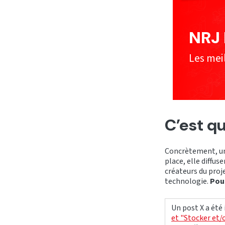
NRJ 
Les meil
C’est qu
Concrètement, une
place, elle diffuse
créateurs du proje
technologie.
Pou
Un post X a été
et "Stocker et/