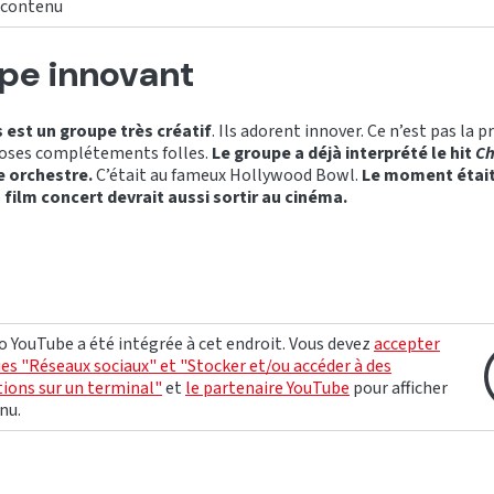
e contenu
pe innovant
est un groupe très créatif
. Ils adorent innover. Ce n’est pas la p
oses complétements folles.
Le groupe a déjà interprété le hit
Ch
 orchestre.
C’était au fameux Hollywood Bowl.
Le moment était
 film concert devrait aussi sortir au cinéma.
o YouTube a été intégrée à cet endroit. Vous devez
accepter
ies "Réseaux sociaux" et "Stocker et/ou accéder à des
ions sur un terminal"
et
le partenaire YouTube
pour afficher
nu.