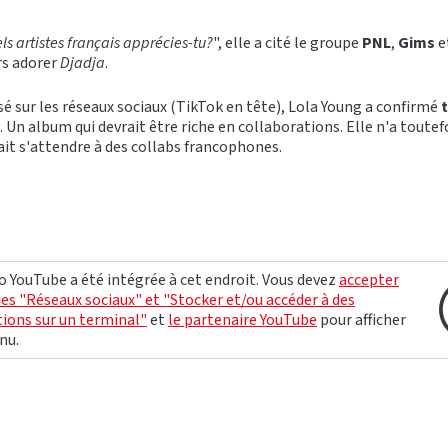
ls artistes français apprécies-tu?
", elle a cité le groupe
PNL
,
Gims
e
urs adorer
Djadja
.
sé sur les réseaux sociaux (TikTok en tête), Lola Young a confirmé
t
. Un album qui devrait être riche en collaborations. Elle n'a toutef
lait s'attendre à des collabs francophones.
o YouTube a été intégrée à cet endroit. Vous devez
accepter
ies "Réseaux sociaux" et "Stocker et/ou accéder à des
ions sur un terminal"
et
le partenaire YouTube
pour afficher
nu.