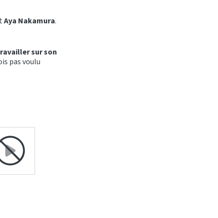
t
Aya Nakamura
.
ravailler sur son
ois pas voulu