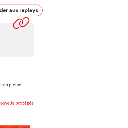
der aux replays
t en pleine
nouvelle protégée