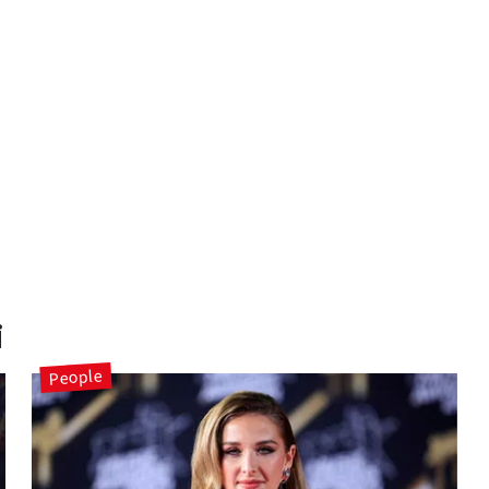
i
People