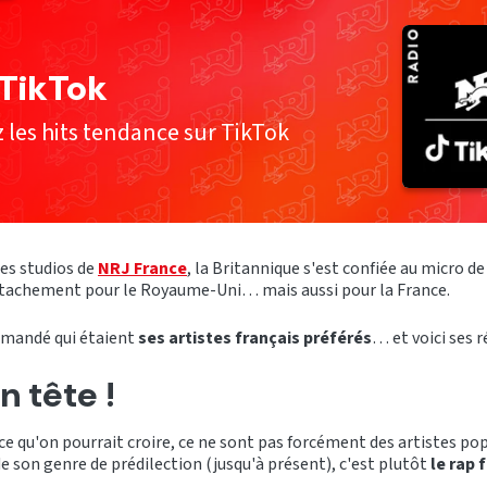
TikTok
 les hits tendance sur TikTok
es studios de
NRJ France
, la Britannique s'est confiée au micro 
attachement pour le Royaume-Uni… mais aussi pour la France.
 demandé qui étaient
ses artistes français préférés
… et voici ses 
n tête !
e qu'on pourrait croire, ce ne sont pas forcément des artistes pop 
 de son genre de prédilection (jusqu'à présent), c'est plutôt
le rap 