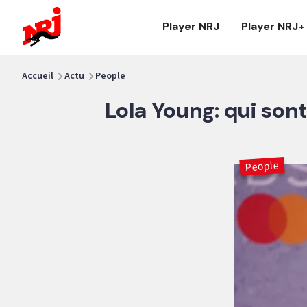
NRJ - Accueil
Player NRJ
Player NRJ+
vous êtes ici
Accueil
Actu
People
Lola Young: qui son
People