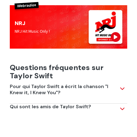
Webradios
NRJ
NRJ Hit Music Only !
Questions fréquentes sur
Taylor Swift
Pour qui Taylor Swift a écrit la chanson "I
Knew it, I Knew You"?
La chanson a été écrite pour Jessie, la cow-girl de Toy
Qui sont les amis de Taylor Swift?
Story 5.
Taylor Swift compte de nombreuses stars parmi ses
amis! Sa meilleure amie est Selena Gomez. Elle est aussi
amie avec Blake Libvely, Emma Stone, Cara Delevingne,