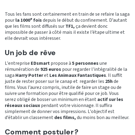
Tous les fans sont certainement en train de se refaire la saga
e
pour
la 1000
fois
depuis le début du confinement. D’autant
que les films sont diffusés sur
TF1,
ça devient donc
impossible de passer à côté mais il existe l’étape ultime et
elle devrait vous intéresser.
Un job de rêve
L'entreprise
EDsmart
propose à
5 personnes
une
rémunération de
925 euros
pour regarder l'intégralité de la
saga
Harry Potter
et
Les Animaux Fantastiques
. Il suffit
juste de rester poser sur le canap et regarder les
25h
de
films. Vous l’aurez compris, inutile de faire un stage ou de
suivre une formation pour être qualifié pour ce job. Vous
serez obligé de bosser un minimum en étant
actif sur les
réseaux sociaux
pendant votre visionnage. Il suffira
simplement de donner vos impressions. L'objectif est
d’établir un classement
des films,
du moins bon au meilleur.
Comment postuler ?