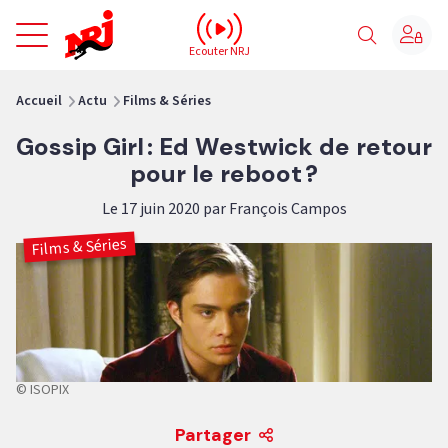
NRJ - Accueil
Ecouter NRJ
vous êtes ici
Accueil
Actu
Films & Séries
Gossip Girl : Ed Westwick de retour
pour le reboot ?
Le 17 juin 2020 par François Campos
Films & Séries
© ISOPIX
Partager