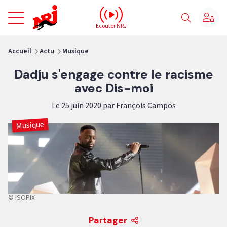
NRJ - Accueil
Ecouter NRJ
vous êtes ici
Accueil
Actu
Musique
Dadju s'engage contre le racisme
avec Dis-moi
Le 25 juin 2020 par François Campos
Musique
© ISOPIX
Partager