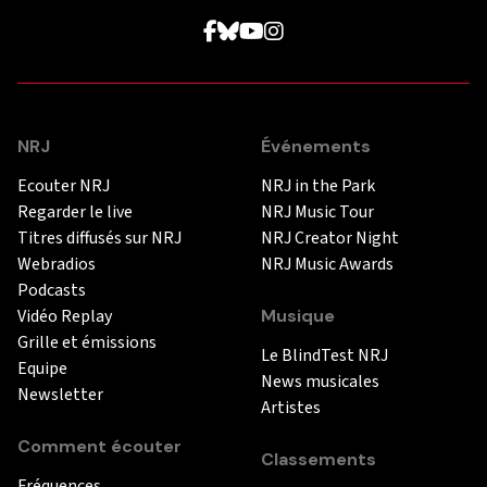
NRJ
Événements
Ecouter NRJ
NRJ in the Park
Regarder le live
NRJ Music Tour
Titres diffusés sur NRJ
NRJ Creator Night
Webradios
NRJ Music Awards
Podcasts
Vidéo Replay
Musique
Grille et émissions
Le BlindTest NRJ
Equipe
News musicales
Newsletter
Artistes
Comment écouter
Classements
Fréquences