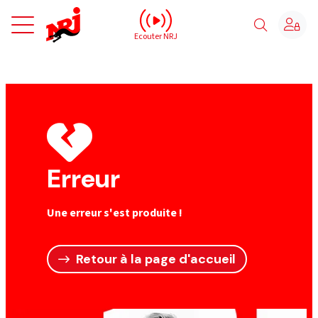
NRJ - Accueil
Ecouter NRJ
Erreur
Une erreur s'est produite !
Retour à la page d'accueil