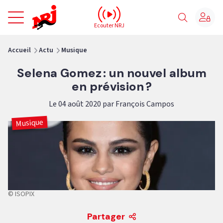
NRJ - Accueil
Ecouter NRJ
vous êtes ici
Accueil
Actu
Musique
Selena Gomez : un nouvel album
en prévision ?
Le 04 août 2020 par François Campos
Musique
© ISOPIX
Partager