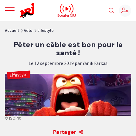
NRJ - Accueil
Ecouter NRJ
vous êtes ici
Accueil
Actu
Lifestyle
Péter un câble est bon pour la
santé !
Le 12 septembre 2019 par Yanik Farkas
Lifestyle
© ISOPIX
Partager