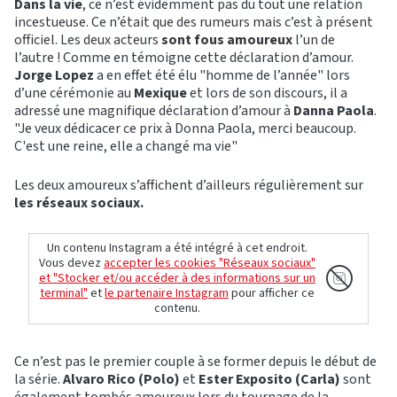
Dans la vie
, ce n’est évidemment pas du tout une relation
incestueuse. Ce n’était que des rumeurs mais c’est à présent
officiel. Les deux acteurs
sont fous amoureux
l’un de
l’autre ! Comme en témoigne cette déclaration d’amour.
Jorge Lopez
a en effet été élu "homme de l’année" lors
d’une cérémonie au
Mexique
et lors de son discours, il a
adressé une magnifique déclaration d’amour à
Danna Paola
.
"Je veux dédicacer ce prix à Donna Paola, merci beaucoup.
C'est une reine, elle a changé ma vie"
Les deux amoureux s’affichent d’ailleurs régulièrement sur
les réseaux sociaux.
Un contenu Instagram a été intégré à cet endroit.
Vous devez
accepter les cookies "Réseaux sociaux"
et "Stocker et/ou accéder à des informations sur un
terminal"
et
le partenaire Instagram
pour afficher ce
contenu.
Ce n’est pas le premier couple à se former depuis le début de
la série.
Alvaro Rico (Polo)
et
Ester Exposito (Carla)
sont
également tombés amoureux lors du tournage de la