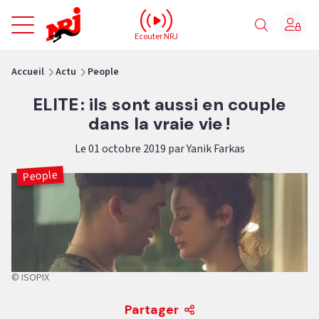
NRJ - Accueil
Ecouter NRJ
vous êtes ici
Accueil
Actu
People
ELITE : ils sont aussi en couple
dans la vraie vie !
Le 01 octobre 2019 par Yanik Farkas
People
© ISOPIX
Partager