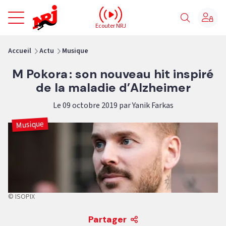
NRJ - Accueil
Ecouter NRJ
vous êtes ici
Accueil
Actu
Musique
M Pokora : son nouveau hit inspiré
de la maladie d’Alzheimer
Le 09 octobre 2019 par Yanik Farkas
Musique
© ISOPIX
Partager