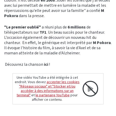
couloir. Il est décédé
en 2009.
Jouer les scènes que j'ai vécues
avec lui permettait de mettre en lumière la maladie et les
répercussions qu'elle peut avoir sur la famille" a confié
M
Pokora
dans la presse.
"Le premier oublié"
a réuni plus de
6 millions
de
téléspectateurs sur
TF1
. Un beau succès pour le chanteur.
L’occasion également de découvrir un nouveau hit du
chanteur. En effet, le générique est interprété par
M Pokora
.
Il évoque l'histoire du film, à savoir la vie d'Axel et de sa
maman atteinte de la maladie d'Alzheimer.
Découvrez la chanson
ici
!
Une vidéo YouTube a été intégrée à cet
endroit. Vous devez
accepter les cookies
"Réseaux sociaux" et "Stocker et/ou
accéder à des informations sur un
terminal"
et
le partenaire YouTube
pour
afficher ce contenu.