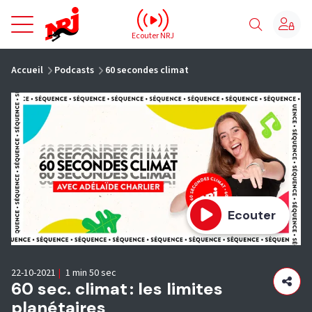
NRJ - Accueil
Ecouter NRJ
vous êtes ici
Accueil
Podcasts
60 secondes climat
Ecouter
22-10-2021
|
1 min 50 sec
60 sec. climat : les limites
planétaires