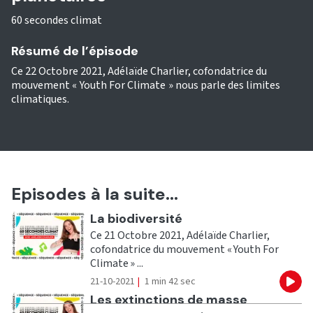
60 secondes climat
Résumé de l’épisode
Ce 22 Octobre 2021, Adélaïde Charlier, cofondatrice du
mouvement « Youth For Climate » nous parle des limites
climatiques.
Episodes à la suite...
Ecouter
La biodiversité
Ce 21 Octobre 2021, Adélaïde Charlier,
cofondatrice du mouvement « Youth For
Climate » ...
21-10-2021
|
1 min 42 sec
Eco
Ecouter
Les extinctions de masse