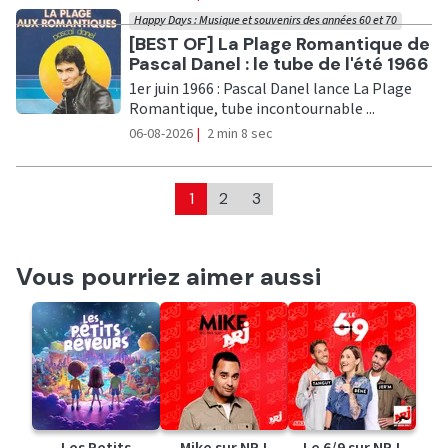
Happy Days : Musique et souvenirs des années 60 et 70
Ecouter
[BEST OF] La Plage Romantique de
Pascal Danel : le tube de l'été 1966
1er juin 1966 : Pascal Danel lance La Plage
Romantique, tube incontournable ...
06-08-2026
|
2 min 8 sec
1
2
3
Vous pourriez aimer aussi
Les Petits
Mike sur NRJ
Le 6/9 sur NRJ