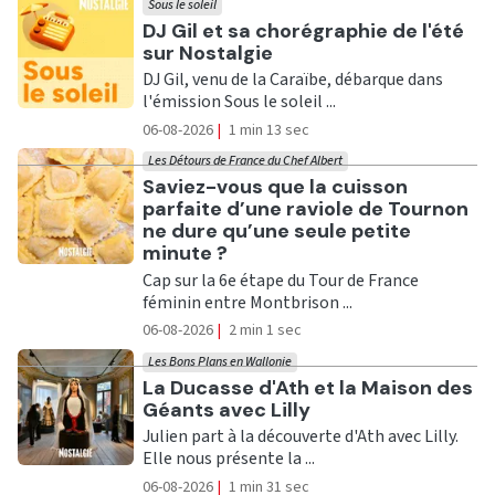
Sous le soleil
Ecouter
DJ Gil et sa chorégraphie de l'été
sur Nostalgie
DJ Gil, venu de la Caraïbe, débarque dans
l'émission Sous le soleil ...
06-08-2026
|
1 min 13 sec
Les Détours de France du Chef Albert
Ecouter
Saviez-vous que la cuisson
parfaite d’une raviole de Tournon
ne dure qu’une seule petite
minute ?
Cap sur la 6e étape du Tour de France
féminin entre Montbrison ...
06-08-2026
|
2 min 1 sec
Les Bons Plans en Wallonie
Ecouter
La Ducasse d'Ath et la Maison des
Géants avec Lilly
Julien part à la découverte d'Ath avec Lilly.
Elle nous présente la ...
06-08-2026
|
1 min 31 sec