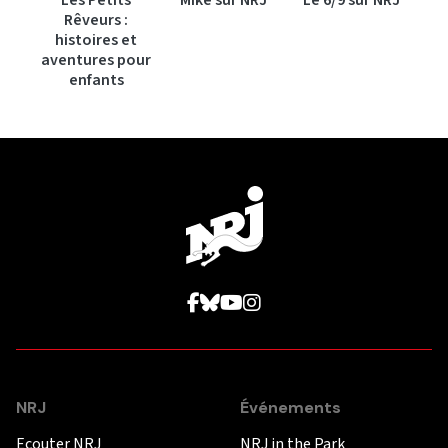
Rêveurs :
histoires et
aventures pour
enfants
NRJ
Événements
Ecouter NRJ
NRJ in the Park