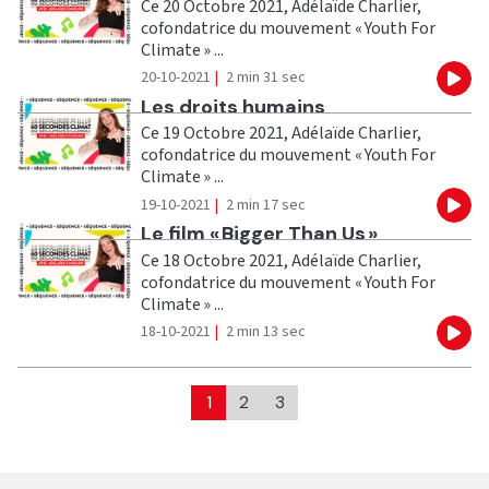
Ce 20 Octobre 2021, Adélaïde Charlier,
cofondatrice du mouvement « Youth For
Climate » ...
20-10-2021
|
2 min 31 sec
Eco
Ecouter
Les droits humains
Ce 19 Octobre 2021, Adélaïde Charlier,
cofondatrice du mouvement « Youth For
Climate » ...
19-10-2021
|
2 min 17 sec
Eco
Ecouter
Le film « Bigger Than Us »
Ce 18 Octobre 2021, Adélaïde Charlier,
cofondatrice du mouvement « Youth For
Climate » ...
18-10-2021
|
2 min 13 sec
Eco
1
2
3