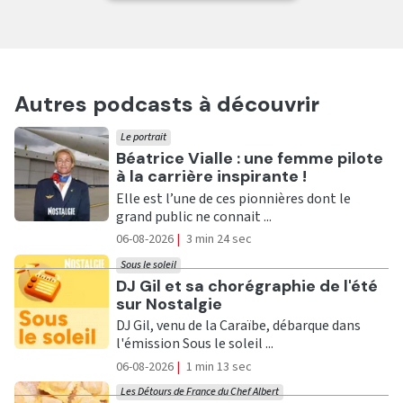
Autres podcasts à découvrir
Le portrait
Ecouter
Béatrice Vialle : une femme pilote
à la carrière inspirante !
Elle est l’une de ces pionnières dont le
grand public ne connait ...
06-08-2026
|
3 min 24 sec
Sous le soleil
Ecouter
DJ Gil et sa chorégraphie de l'été
sur Nostalgie
DJ Gil, venu de la Caraïbe, débarque dans
l'émission Sous le soleil ...
06-08-2026
|
1 min 13 sec
Les Détours de France du Chef Albert