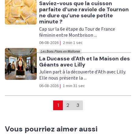
Ecouter
Saviez-vous que la cuisson
parfaite d’une raviole de Tournon
ne dure qu’une seule petite
minute ?
Cap sur la 6e étape du Tour de France
féminin entre Montbrison ...
06-08-2026
|
2 min 1 sec
Les Bons Plans en Wallonie
Ecouter
La Ducasse d'Ath et la Maison des
Géants avec Lilly
Julien part à la découverte d'Ath avec Lilly.
Elle nous présente la ...
06-08-2026
|
1 min 31 sec
1
2
3
Vous pourriez aimer aussi