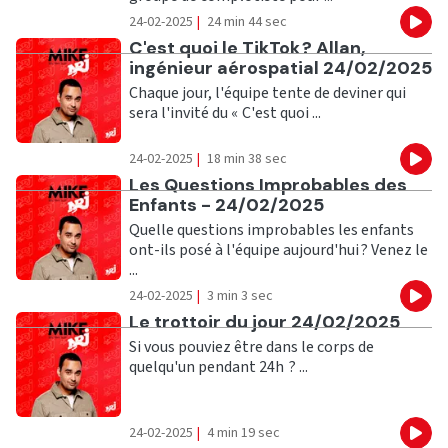
24-02-2025
|
24 min 44 sec
Eco
Ecouter
C'est quoi le TikTok ? Allan,
ingénieur aérospatial 24/02/2025
Chaque jour, l'équipe tente de deviner qui
sera l'invité du « C'est quoi ...
24-02-2025
|
18 min 38 sec
Eco
Ecouter
Les Questions Improbables des
Enfants - 24/02/2025
Quelle questions improbables les enfants
ont-ils posé à l'équipe aujourd'hui ? Venez le
...
24-02-2025
|
3 min 3 sec
Eco
Ecouter
Le trottoir du jour 24/02/2025
Si vous pouviez être dans le corps de
quelqu'un pendant 24h ? ...
24-02-2025
|
4 min 19 sec
Eco