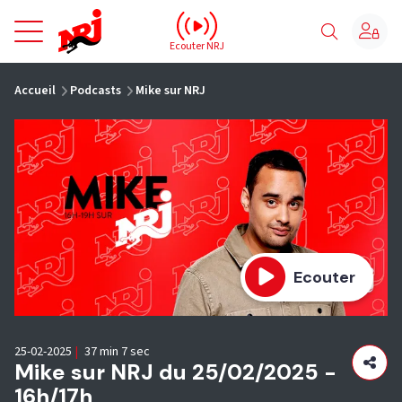
NRJ - Accueil
Ecouter NRJ
vous êtes ici
Accueil
Podcasts
Mike sur NRJ
Ecouter
25-02-2025
|
37 min 7 sec
Mike sur NRJ du 25/02/2025 -
16h/17h