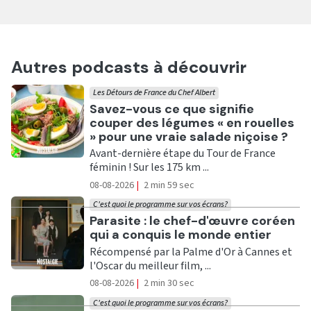
Autres podcasts à découvrir
Les Détours de France du Chef Albert
Ecouter
Savez-vous ce que signifie
couper des légumes « en rouelles
» pour une vraie salade niçoise ?
Avant-dernière étape du Tour de France
féminin ! Sur les 175 km ...
08-08-2026
|
2 min 59 sec
C'est quoi le programme sur vos écrans?
Ecouter
Parasite : le chef-d'œuvre coréen
qui a conquis le monde entier
Récompensé par la Palme d'Or à Cannes et
l'Oscar du meilleur film, ...
08-08-2026
|
2 min 30 sec
C'est quoi le programme sur vos écrans?