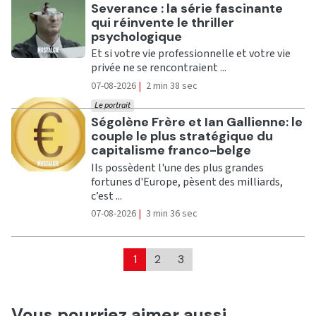
Ecouter
Severance : la série fascinante
qui réinvente le thriller
psychologique
Et si votre vie professionnelle et votre vie
privée ne se rencontraient ...
07-08-2026
|
2 min 38 sec
Le portrait
Ecouter
Ségolène Frère et Ian Gallienne: le
couple le plus stratégique du
capitalisme franco-belge
Ils possèdent l'une des plus grandes
fortunes d'Europe, pèsent des milliards,
c’est ...
07-08-2026
|
3 min 36 sec
1
2
3
Vous pourriez aimer aussi