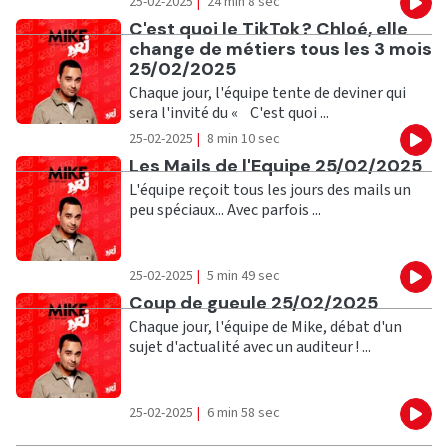
25-02-2025
|
24 min 8 sec
Eco
Ecouter
C'est quoi le TikTok ? Chloé, elle
change de métiers tous les 3 mois
25/02/2025
Chaque jour, l'équipe tente de deviner qui
sera l'invité du « C'est quoi ...
25-02-2025
|
8 min 10 sec
Eco
Ecouter
Les Mails de l'Equipe 25/02/2025
L'équipe reçoit tous les jours des mails un
peu spéciaux... Avec parfois ...
25-02-2025
|
5 min 49 sec
Eco
Ecouter
Coup de gueule 25/02/2025
Chaque jour, l'équipe de Mike, débat d'un
sujet d'actualité avec un auditeur ! ...
25-02-2025
|
6 min 58 sec
Eco