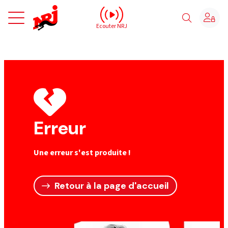
NRJ - Accueil
Ecouter NRJ
Erreur
Une erreur s'est produite !
Retour à la page d'accueil