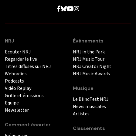
NRJ
Événements
Ecouter NRJ
NRJ in the Park
Regarder le live
NRJ Music Tour
Titres diffusés sur NRJ
NRJ Creator Night
Webradios
NRJ Music Awards
Podcasts
Vidéo Replay
Musique
Grille et émissions
Le BlindTest NRJ
Equipe
News musicales
Newsletter
Artistes
Comment écouter
Classements
Fréquences