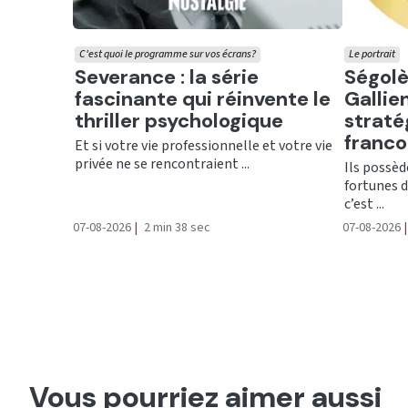
C'est quoi le programme sur vos écrans?
Le portrait
Ecouter
Ecout
Severance : la série
Ségolè
fascinante qui réinvente le
Gallien
thriller psychologique
straté
franc
Et si votre vie professionnelle et votre vie
privée ne se rencontraient ...
Ils possèd
fortunes d
c’est ...
07-08-2026
|
2 min 38 sec
07-08-2026
|
Vous pourriez aimer aussi