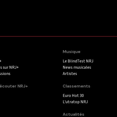
Musique
+
Le BlindTest NRJ
és sur NRJ+
News musicales
ssions
Artistes
couter NRJ+
Classements
Euro Hot 30
L'utratop NRJ
Actualités