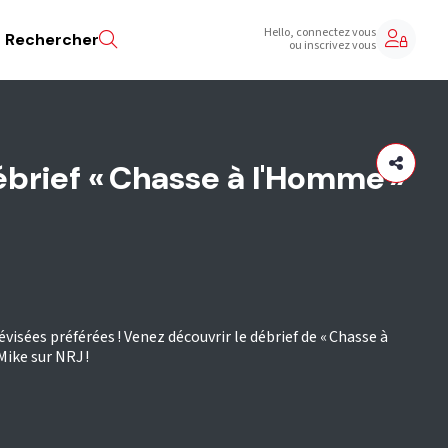
Hello, connectez vous
Rechercher
ou inscrivez vous
ébrief « Chasse à l'Homme »
visées préférées ! Venez découvrir le débrief de « Chasse à
Mike sur NRJ !