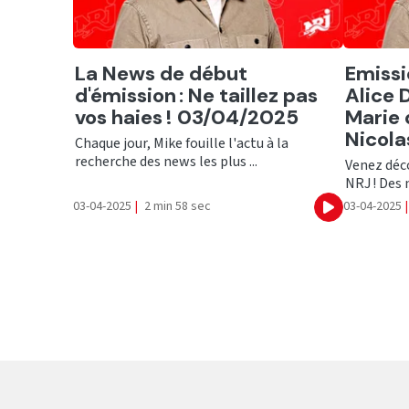
Ecouter
Ecout
La News de début
Emissi
d'émission : Ne taillez pas
Alice 
vos haies ! 03/04/2025
Marie 
Nicola
Chaque jour, Mike fouille l'actu à la
recherche des news les plus ...
Venez déco
NRJ ! Des n
03-04-2025
|
2 min 58 sec
03-04-2025
|
Ecouter