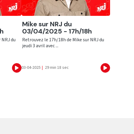
Ecouter
Mike sur NRJ du
9h
03/04/2025 - 17h/18h
r NRJ du
Retrouvez le 17h/18h de Mike sur NRJ du
jeudi 3 avril avec ...
03-04-2025
|
29 min 18 sec
Ecouter
Ecouter