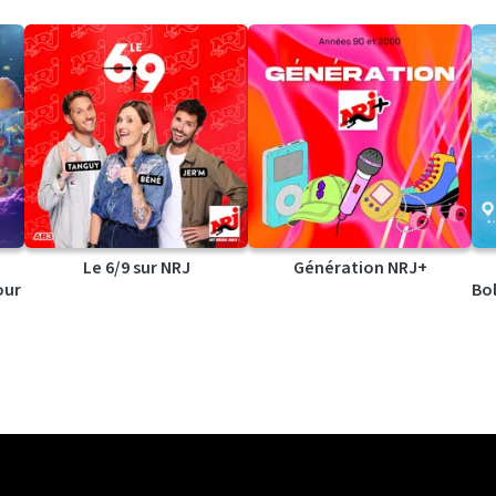
Le 6/9 sur NRJ
Génération NRJ+
our
Bol