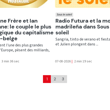
Sous le soleil
er
Ecouter
ne Frère et Ian
Radio Futura et la m
ne: le couple le plus
madrileña dans Sous 
gique du capitalisme
soleil
o-belge
Sangria, tinto de verano et fiesta
et Julien plongent dans ...
ent l'une des plus grandes
'Europe, pèsent des milliards,
3 min 36 sec
07-08-2026
|
2 min 19 sec
1
2
3