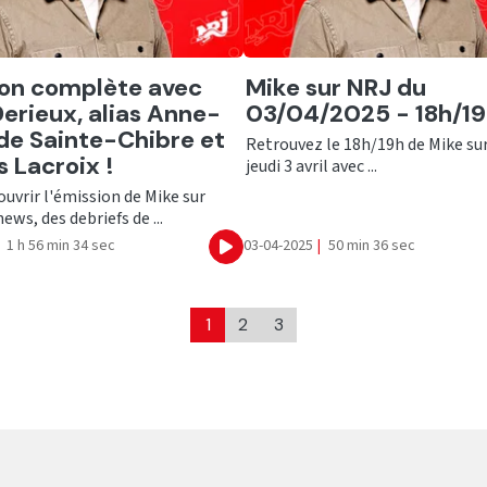
er
Ecouter
on complète avec
Mike sur NRJ du
Derieux, alias Anne-
03/04/2025 - 18h/1
de Sainte-Chibre et
Retrouvez le 18h/19h de Mike su
s Lacroix !
jeudi 3 avril avec ...
uvrir l'émission de Mike sur
ews, des debriefs de ...
1 h 56 min 34 sec
03-04-2025
|
50 min 36 sec
Ecouter
1
2
3