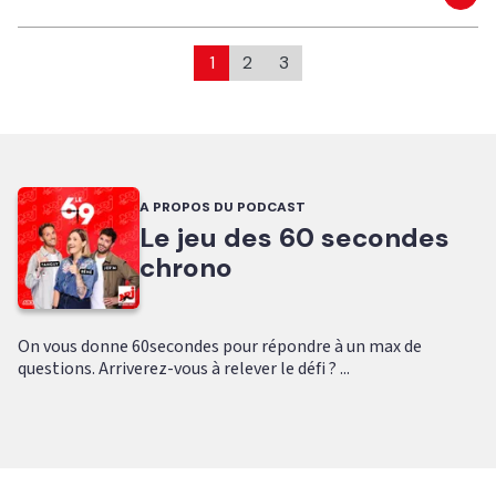
Eco
1
2
3
A PROPOS DU PODCAST
Le jeu des 60 secondes
chrono
On vous donne 60secondes pour répondre à un max de
questions. Arriverez-vous à relever le défi ? ...