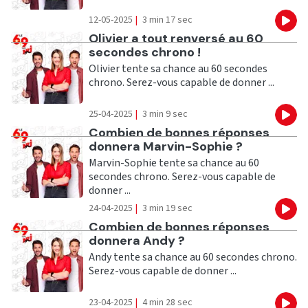
12-05-2025
|
3 min 17 sec
Eco
Ecouter
Olivier a tout renversé au 60
secondes chrono !
Olivier tente sa chance au 60 secondes
chrono. Serez-vous capable de donner ...
25-04-2025
|
3 min 9 sec
Eco
Ecouter
Combien de bonnes réponses
donnera Marvin-Sophie ?
Marvin-Sophie tente sa chance au 60
secondes chrono. Serez-vous capable de
donner ...
24-04-2025
|
3 min 19 sec
Eco
Ecouter
Combien de bonnes réponses
donnera Andy ?
Andy tente sa chance au 60 secondes chrono.
Serez-vous capable de donner ...
23-04-2025
|
4 min 28 sec