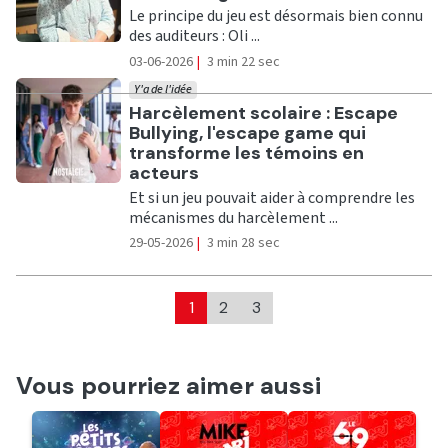
Le principe du jeu est désormais bien connu
des auditeurs : Oli ...
03-06-2026
|
3 min 22 sec
Y'a de l'idée
Ecouter
Harcèlement scolaire : Escape
Bullying, l'escape game qui
transforme les témoins en
acteurs
Et si un jeu pouvait aider à comprendre les
mécanismes du harcèlement ...
29-05-2026
|
3 min 28 sec
1
2
3
Vous pourriez aimer aussi