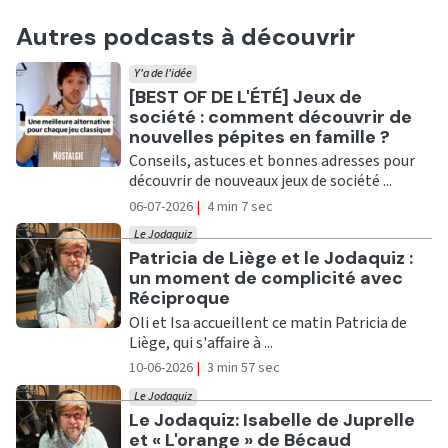
Autres podcasts à découvrir
Y'a de l'idée
Ecouter
[BEST OF DE L'ÉTÉ] Jeux de
société : comment découvrir de
nouvelles pépites en famille ?
Conseils, astuces et bonnes adresses pour
découvrir de nouveaux jeux de société ...
06-07-2026
|
4 min 7 sec
Le Jodaquiz
Ecouter
Patricia de Liège et le Jodaquiz :
un moment de complicité avec
Réciproque
Oli et Isa accueillent ce matin Patricia de
Liège, qui s'affaire à ...
10-06-2026
|
3 min 57 sec
Le Jodaquiz
Ecouter
Le Jodaquiz: Isabelle de Juprelle
et « L'orange » de Bécaud