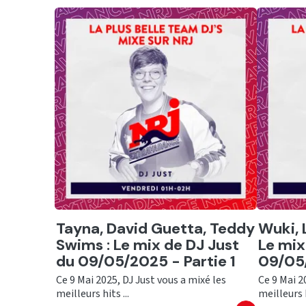
Ecouter
Ecout
Tayna, David Guetta, Teddy
Wuki, 
Swims : Le mix de DJ Just
Le mix
du 09/05/2025 - Partie 1
09/05/
Ce 9 Mai 2025, DJ Just vous a mixé les
Ce 9 Mai 2
meilleurs hits ...
meilleurs h