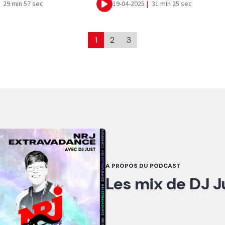
29 min 57 sec
19-04-2025
|
31 min 25 sec
Ecouter
1
2
3
A PROPOS DU PODCAST
Les mix de DJ J