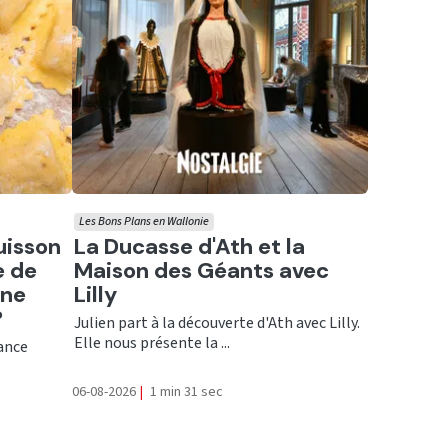
Les Bons Plans en Wallonie
Ecouter
uisson
La Ducasse d'Ath et la
e de
Maison des Géants avec
une
Lilly
?
Julien part à la découverte d'Ath avec Lilly.
Elle nous présente la ...
rance
06-08-2026
|
1 min 31 sec