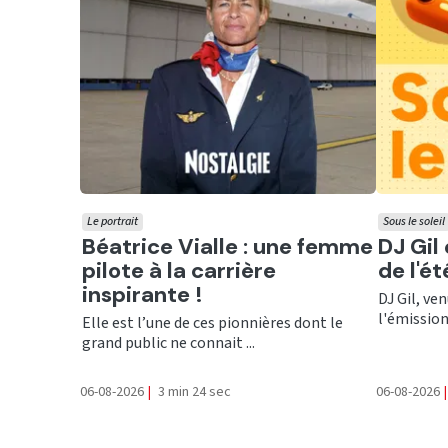
Le portrait
Sous le soleil
Ecouter
Ecout
Béatrice Vialle : une femme
DJ Gil
pilote à la carrière
de l'é
inspirante !
DJ Gil, ve
l'émission 
Elle est l’une de ces pionnières dont le
grand public ne connait ...
06-08-2026
|
3 min 24 sec
06-08-2026
|