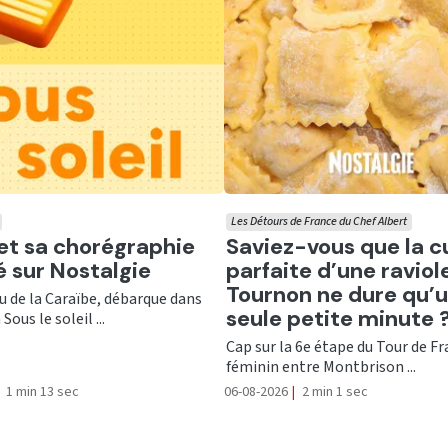
Les Détours de France du Chef Albert
er
Ecouter
 et sa chorégraphie
Saviez-vous que la c
té sur Nostalgie
parfaite d’une raviol
Tournon ne dure qu’
nu de la Caraïbe, débarque dans
seule petite minute 
Sous le soleil ...
Cap sur la 6e étape du Tour de F
féminin entre Montbrison ...
1 min 13 sec
06-08-2026
|
2 min 1 sec