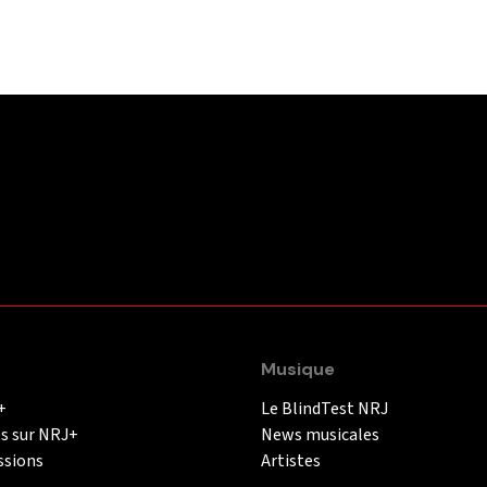
Musique
+
Le BlindTest NRJ
és sur NRJ+
News musicales
ssions
Artistes