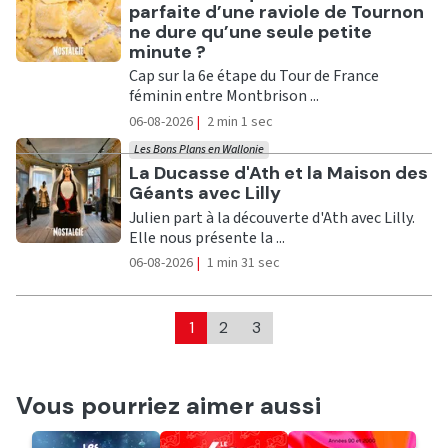
parfaite d’une raviole de Tournon
ne dure qu’une seule petite
minute ?
Cap sur la 6e étape du Tour de France
féminin entre Montbrison ...
06-08-2026
|
2 min 1 sec
Les Bons Plans en Wallonie
Ecouter
La Ducasse d'Ath et la Maison des
Géants avec Lilly
Julien part à la découverte d'Ath avec Lilly.
Elle nous présente la ...
06-08-2026
|
1 min 31 sec
1
2
3
Vous pourriez aimer aussi