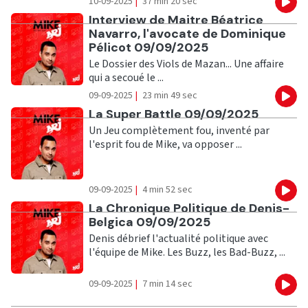
10-09-2025
|
37 min 20 sec
Eco
Ecouter
Interview de Maitre Béatrice
Navarro, l'avocate de Dominique
Pélicot 09/09/2025
Le Dossier des Viols de Mazan... Une affaire
qui a secoué le ...
09-09-2025
|
23 min 49 sec
Eco
Ecouter
La Super Battle 09/09/2025
Un Jeu complètement fou, inventé par
l'esprit fou de Mike, va opposer ...
09-09-2025
|
4 min 52 sec
Eco
Ecouter
La Chronique Politique de Denis-
Belgica 09/09/2025
Denis débrief l'actualité politique avec
l'équipe de Mike. Les Buzz, les Bad-Buzz, ...
09-09-2025
|
7 min 14 sec
Eco