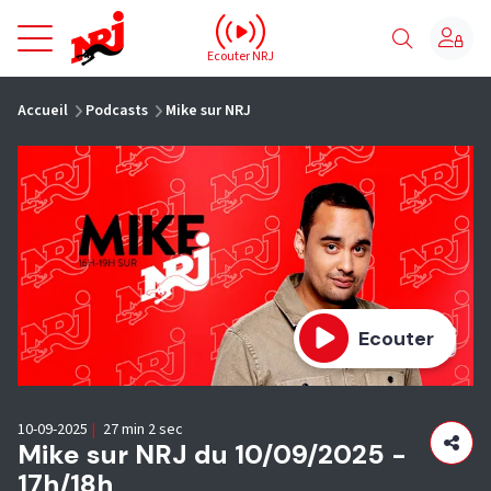
NRJ - Accueil
Ecouter NRJ
vous êtes ici
Accueil
Podcasts
Mike sur NRJ
Ecouter
10-09-2025
|
27 min 2 sec
Mike sur NRJ du 10/09/2025 -
17h/18h