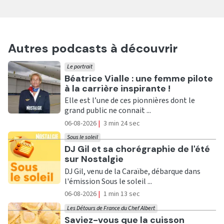
Autres podcasts à découvrir
Le portrait
Ecouter
Béatrice Vialle : une femme pilote
à la carrière inspirante !
Elle est l’une de ces pionnières dont le
grand public ne connait ...
06-08-2026
|
3 min 24 sec
Sous le soleil
Ecouter
DJ Gil et sa chorégraphie de l'été
sur Nostalgie
DJ Gil, venu de la Caraïbe, débarque dans
l'émission Sous le soleil ...
06-08-2026
|
1 min 13 sec
Les Détours de France du Chef Albert
Ecouter
Saviez-vous que la cuisson