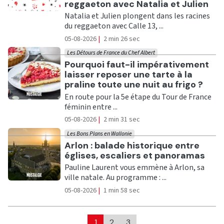
reggaeton avec Natalia et Julien
Natalia et Julien plongent dans les racines
du reggaeton avec Calle 13, ...
05-08-2026
|
2 min 26 sec
Les Détours de France du Chef Albert
Ecouter
Pourquoi faut-il impérativement
laisser reposer une tarte à la
praline toute une nuit au frigo ?
En route pour la 5e étape du Tour de France
féminin entre ...
05-08-2026
|
2 min 31 sec
Les Bons Plans en Wallonie
Ecouter
Arlon : balade historique entre
églises, escaliers et panoramas
Pauline Laurent vous emmène à Arlon, sa
ville natale. Au programme : ...
05-08-2026
|
1 min 58 sec
1
2
3