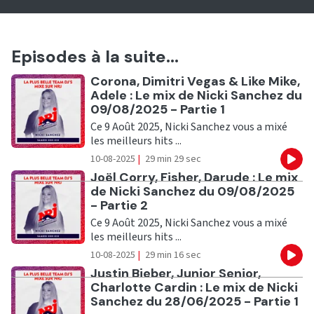
Episodes à la suite...
Ecouter
Corona, Dimitri Vegas & Like Mike,
Adele : Le mix de Nicki Sanchez du
09/08/2025 - Partie 1
Ce 9 Août 2025, Nicki Sanchez vous a mixé
les meilleurs hits ...
10-08-2025
|
29 min 29 sec
Eco
Ecouter
Joël Corry, Fisher, Darude : Le mix
de Nicki Sanchez du 09/08/2025
- Partie 2
Ce 9 Août 2025, Nicki Sanchez vous a mixé
les meilleurs hits ...
10-08-2025
|
29 min 16 sec
Eco
Ecouter
Justin Bieber, Junior Senior,
Charlotte Cardin : Le mix de Nicki
Sanchez du 28/06/2025 - Partie 1