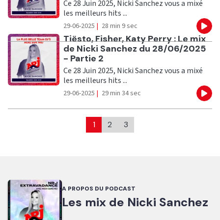
Ce 28 Juin 2025, Nicki Sanchez vous a mixé
les meilleurs hits ...
29-06-2025
|
28 min 9 sec
Eco
Ecouter
Tiësto, Fisher, Katy Perry : Le mix
de Nicki Sanchez du 28/06/2025
- Partie 2
Ce 28 Juin 2025, Nicki Sanchez vous a mixé
les meilleurs hits ...
29-06-2025
|
29 min 34 sec
Eco
1
2
3
A PROPOS DU PODCAST
Les mix de Nicki Sanchez